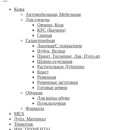
Кожа
Автомобильная, Мебельная
Для одежды
Овчина, Коза
КРС (Бычина)
Свиная
Галантерейная
Лицевая/С покрытием
Нубук, Велюр
Принт, Тиснение, Лак, Пулл-ап
Шорно-седельная
Растительное Дубление
Краст
Ременная
Ременные заготовки
Готовые ремни
Обувная
Для верха обуви
Подкладочная
Форматы
МЕХ
Дубл. Материал
Трикотаж
ИНСТРУМЕНТЫ