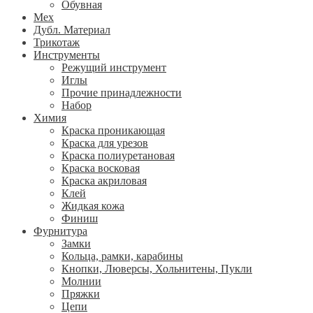
Обувная
Мех
Дубл. Материал
Трикотаж
Инструменты
Режущий инструмент
Иглы
Прочие принадлежности
Набор
Химия
Краска проникающая
Краска для урезов
Краска полиуретановая
Краска восковая
Краска акриловая
Клей
Жидкая кожа
Финиш
Фурнитура
Замки
Кольца, рамки, карабины
Кнопки, Люверсы, Хольнитены, Пукли
Молнии
Пряжки
Цепи