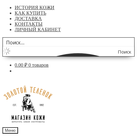
ИСТОРИЯ КОЖИ
КАК КУПИТЬ
ДОСТАВКА
КОНТАКТЫ
ЛИЧНЫЙ КАБИНЕТ
Поиск
по
0.00
₽
0 товаров
сайту
Перейти
Перейти
к
к
навигации
содержимому
Меню