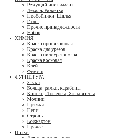
Режущий инструмент
Лекала, Разметка
Пробойники, Шилья
Иглы
Прочие принадлежности
Набор
ХИМИЯ
Краска проникающая
Краска для урезов
Краска полиуретановая
Краска восковая
Клей
Финиш
ФУРНИТУРА
Замки
Кольца, рамки, карабины
Кнопки, Люверсы, Хольнитены
Молнии
Пряжки
Цепи
Стропы
Кожкартон
Прочее
Нитки
Для машинного шва