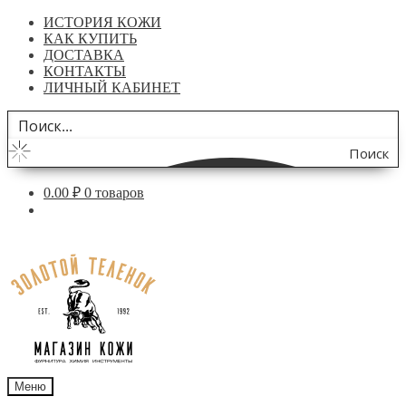
ИСТОРИЯ КОЖИ
КАК КУПИТЬ
ДОСТАВКА
КОНТАКТЫ
ЛИЧНЫЙ КАБИНЕТ
Поиск
по
0.00
₽
0 товаров
сайту
Перейти
Перейти
к
к
навигации
содержимому
Меню