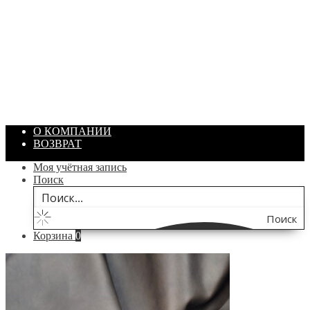
ПАСТА ГОИ
Артикул: 1869
Объем: 40 гр
Цвет: Зеленый
/ шт.
200.00
₽
В корзину
О КОМПАНИИ
ВОЗВРАТ
Моя учётная запись
Поиск
Поиск
Корзина
0
по
сайту