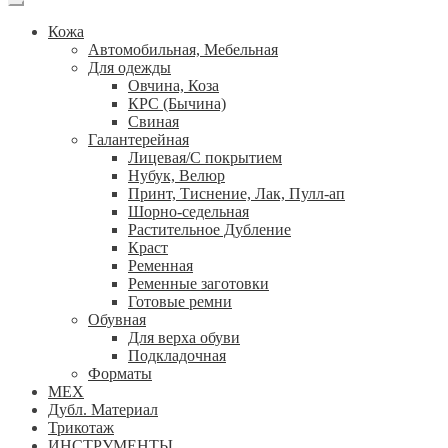
Кожа
Автомобильная, Мебельная
Для одежды
Овчина, Коза
КРС (Бычина)
Свиная
Галантерейная
Лицевая/С покрытием
Нубук, Велюр
Принт, Тиснение, Лак, Пулл-ап
Шорно-седельная
Растительное Дубление
Краст
Ременная
Ременные заготовки
Готовые ремни
Обувная
Для верха обуви
Подкладочная
Форматы
МЕХ
Дубл. Материал
Трикотаж
ИНСТРУМЕНТЫ