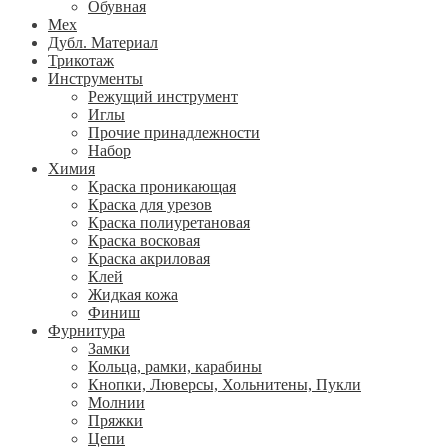
Обувная
Мех
Дубл. Материал
Трикотаж
Инструменты
Режущий инструмент
Иглы
Прочие принадлежности
Набор
Химия
Краска проникающая
Краска для урезов
Краска полиуретановая
Краска восковая
Краска акриловая
Клей
Жидкая кожа
Финиш
Фурнитура
Замки
Кольца, рамки, карабины
Кнопки, Люверсы, Хольнитены, Пукли
Молнии
Пряжки
Цепи