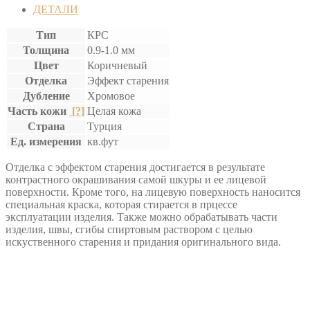
"АРКАНЗАС"
ДЕТАЛИ
Тип
КРС
Толщина
0.9-1.0 мм
Цвет
Коричневый
Отделка
Эффект старения
Дубление
Хромовое
Часть кожи
[?]
Целая кожа
Страна
Турция
Ед. измерения
кв.фут
Отделка с эффектом старения достигается в результате
контрастного окрашивания самой шкуры и ее лицевой
поверхности. Кроме того, на лицевую поверхность наносится
специальная краска, которая стирается в прцессе
эксплуатации изделия. Также можно обрабатывать части
изделия, швы, сгибы спиртовым раствором с целью
искуственного старения и придания оригинального вида.