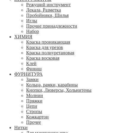
Режущий инструмент
Лекала, Разметка
Пробойники, Шилья
Иглы
Прочие принадлежности
Набор
ХИМИЯ
Краска проникающая
Краска для урезов
Краска полиуретановая
Краска восковая
Клей
Финиш
ФУРНИТУРА
Замки
Кольца, рамки, карабины
Кнопки, Люверсы, Хольнитены
Молнии
Пряжки
Цепи
Стропы
Кожкартон
Прочее
Нитки
Для машинного шва