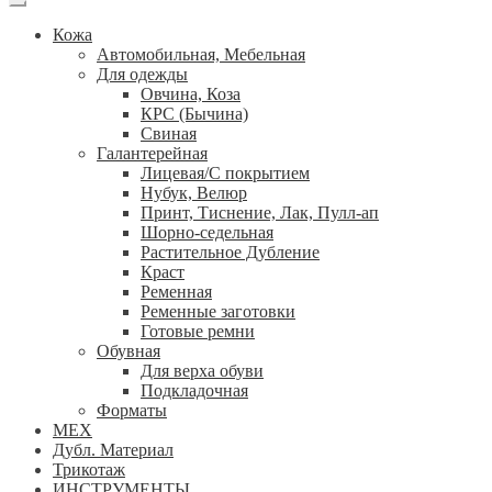
Кожа
Автомобильная, Мебельная
Для одежды
Овчина, Коза
КРС (Бычина)
Свиная
Галантерейная
Лицевая/С покрытием
Нубук, Велюр
Принт, Тиснение, Лак, Пулл-ап
Шорно-седельная
Растительное Дубление
Краст
Ременная
Ременные заготовки
Готовые ремни
Обувная
Для верха обуви
Подкладочная
Форматы
МЕХ
Дубл. Материал
Трикотаж
ИНСТРУМЕНТЫ