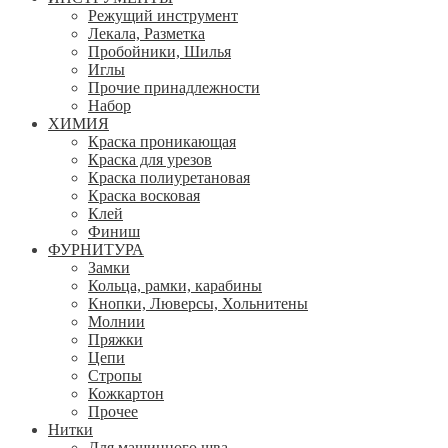
Режущий инструмент
Лекала, Разметка
Пробойники, Шилья
Иглы
Прочие принадлежности
Набор
ХИМИЯ
Краска проникающая
Краска для урезов
Краска полиуретановая
Краска восковая
Клей
Финиш
ФУРНИТУРА
Замки
Кольца, рамки, карабины
Кнопки, Люверсы, Хольнитены
Молнии
Пряжки
Цепи
Стропы
Кожкартон
Прочее
Нитки
Для машинного шва