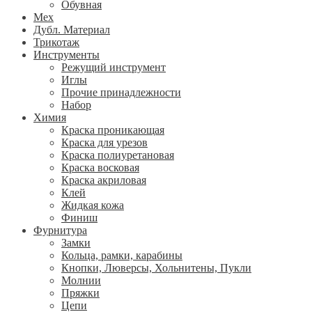
Обувная
Мех
Дубл. Материал
Трикотаж
Инструменты
Режущий инструмент
Иглы
Прочие принадлежности
Набор
Химия
Краска проникающая
Краска для урезов
Краска полиуретановая
Краска восковая
Краска акриловая
Клей
Жидкая кожа
Финиш
Фурнитура
Замки
Кольца, рамки, карабины
Кнопки, Люверсы, Хольнитены, Пукли
Молнии
Пряжки
Цепи