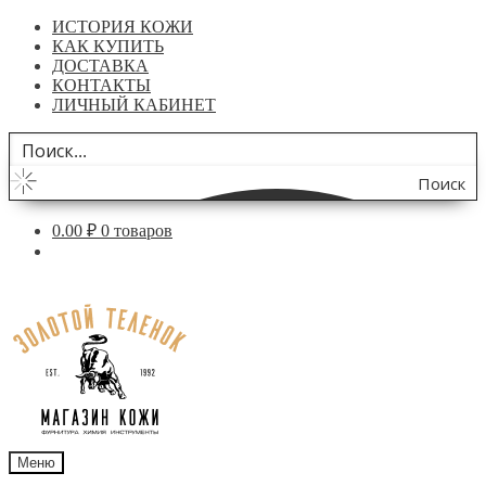
ИСТОРИЯ КОЖИ
КАК КУПИТЬ
ДОСТАВКА
КОНТАКТЫ
ЛИЧНЫЙ КАБИНЕТ
Поиск
по
0.00
₽
0 товаров
сайту
Перейти
Перейти
к
к
навигации
содержимому
Меню