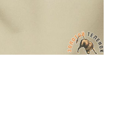
АППРЕТУРА ДЛЯ КОЖИ
APPRETTO MILD
Артикул: 645
Тип: ГЛЯНЦЕВАЯ
Объем: 100 мл
Материал / Состав: Вода, воски, самопо
Цвет: Коричневый
Бренд: "KENDA FARBEN"
Страна: Италия
/ бут.
300.00
₽
В корзину