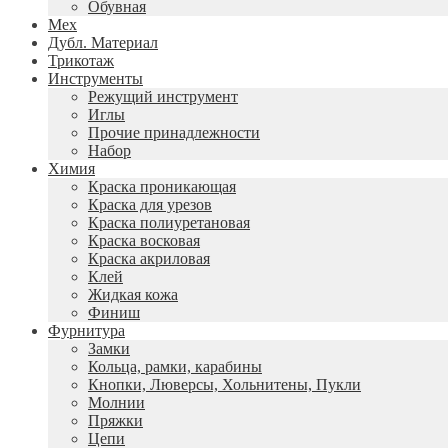
Обувная
Мех
Дубл. Материал
Трикотаж
Инструменты
Режущий инструмент
Иглы
Прочие принадлежности
Набор
Химия
Краска проникающая
Краска для урезов
Краска полиуретановая
Краска восковая
Краска акриловая
Клей
Жидкая кожа
Финиш
Фурнитура
Замки
Кольца, рамки, карабины
Кнопки, Люверсы, Хольнитены, Пукли
Молнии
Пряжки
Цепи