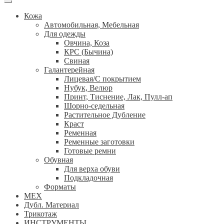
Кожа
Автомобильная, Мебельная
Для одежды
Овчина, Коза
КРС (Бычина)
Свиная
Галантерейная
Лицевая/С покрытием
Нубук, Велюр
Принт, Тиснение, Лак, Пулл-ап
Шорно-седельная
Растительное Дубление
Краст
Ременная
Ременные заготовки
Готовые ремни
Обувная
Для верха обуви
Подкладочная
Форматы
МЕХ
Дубл. Материал
Трикотаж
ИНСТРУМЕНТЫ