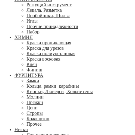
Режущий инструмент
Лекала, Разметка
Пробойники, Шилья
Иглы
Прочие принадлежности
Набор
ХИМИЯ
Краска проникающая
Краска для урезов
Краска полиуретановая
Краска восковая
Клей
Финиш
ФУРНИТУРА
Замки
Кольца, рамки, карабины
Кнопки, Люверсы, Хольнитены
Молнии
Пряжки
Цепи
Стропы
Кожкартон
Прочее
Нитки
Для машинного шва