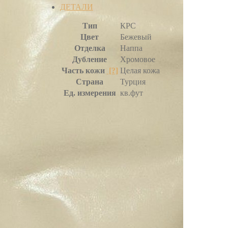
ДЕТАЛИ
Тип
КРС
Цвет
Бежевый
Отделка
Наппа
Дубление
Хромовое
Часть кожи
[?]
Целая кожа
Страна
Турция
Ед. измерения
кв.фут