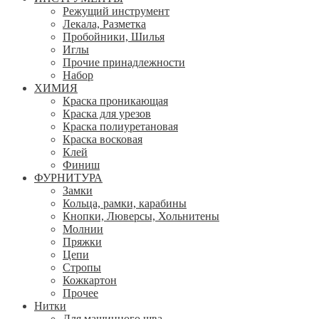
Режущий инструмент
Лекала, Разметка
Пробойники, Шилья
Иглы
Прочие принадлежности
Набор
ХИМИЯ
Краска проникающая
Краска для урезов
Краска полиуретановая
Краска восковая
Клей
Финиш
ФУРНИТУРА
Замки
Кольца, рамки, карабины
Кнопки, Люверсы, Хольнитены
Молнии
Пряжки
Цепи
Стропы
Кожкартон
Прочее
Нитки
Для машинного шва