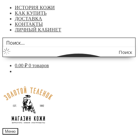
ИСТОРИЯ КОЖИ
КАК КУПИТЬ
ДОСТАВКА
КОНТАКТЫ
ЛИЧНЫЙ КАБИНЕТ
Поиск
по
0.00
₽
0 товаров
сайту
Перейти
Перейти
к
к
навигации
содержимому
Меню