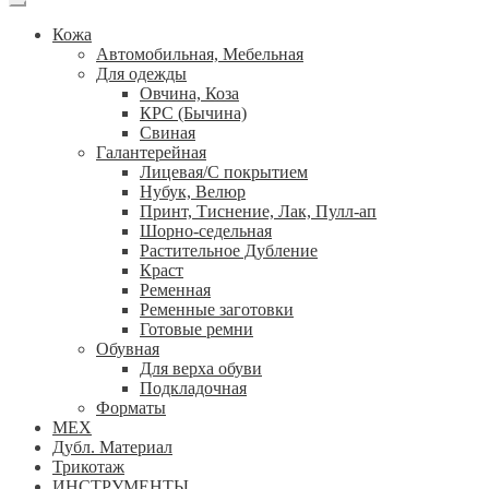
Кожа
Автомобильная, Мебельная
Для одежды
Овчина, Коза
КРС (Бычина)
Свиная
Галантерейная
Лицевая/С покрытием
Нубук, Велюр
Принт, Тиснение, Лак, Пулл-ап
Шорно-седельная
Растительное Дубление
Краст
Ременная
Ременные заготовки
Готовые ремни
Обувная
Для верха обуви
Подкладочная
Форматы
МЕХ
Дубл. Материал
Трикотаж
ИНСТРУМЕНТЫ