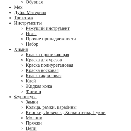
Обувная
Мех
Дубл. Материал
Трикотаж
Инструменты
Режущий инструмент
Иглы
Прочие принадлежности
Набор
Химия
Краска проникающая
Краска для урезов
Краска полиуретановая
Краска восковая
Краска акриловая
Клей
Жидкая кожа
Финиш
Фурнитура
Замки
Кольца, рамки, карабины
Кнопки, Люверсы, Хольнитены, Пукли
Молнии
Пряжки
Цепи