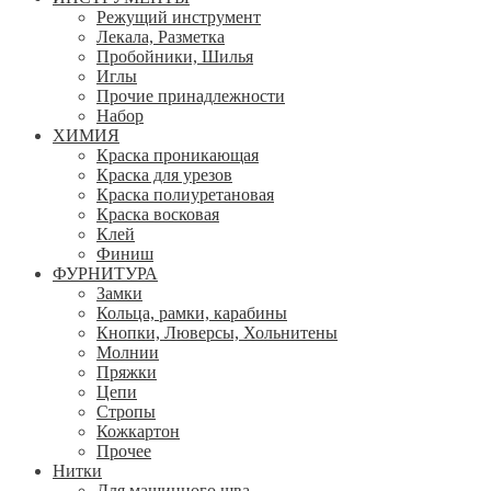
Режущий инструмент
Лекала, Разметка
Пробойники, Шилья
Иглы
Прочие принадлежности
Набор
ХИМИЯ
Краска проникающая
Краска для урезов
Краска полиуретановая
Краска восковая
Клей
Финиш
ФУРНИТУРА
Замки
Кольца, рамки, карабины
Кнопки, Люверсы, Хольнитены
Молнии
Пряжки
Цепи
Стропы
Кожкартон
Прочее
Нитки
Для машинного шва