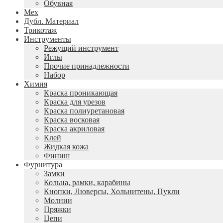
Обувная
Мех
Дубл. Материал
Трикотаж
Инструменты
Режущий инструмент
Иглы
Прочие принадлежности
Набор
Химия
Краска проникающая
Краска для урезов
Краска полиуретановая
Краска восковая
Краска акриловая
Клей
Жидкая кожа
Финиш
Фурнитура
Замки
Кольца, рамки, карабины
Кнопки, Люверсы, Хольнитены, Пукли
Молнии
Пряжки
Цепи