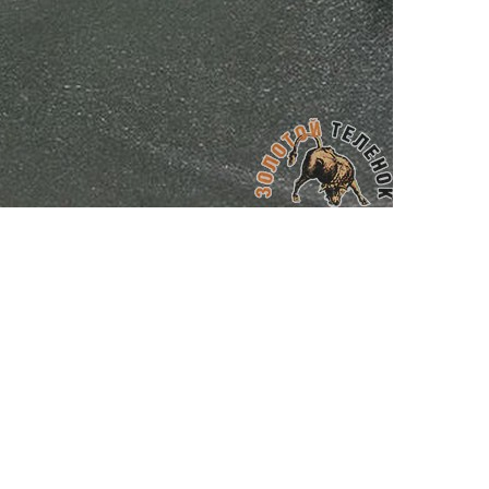
АППРЕТУРА ДЛЯ КОЖИ
ELIXIR
Артикул: 517
Объем: 100 мл
Материал / Состав: Вода, воск, масла
Цвет: Нейтральный
Бренд: "KENDA FARBEN"
Страна: Италия
/ бут.
300.00
₽
В корзину