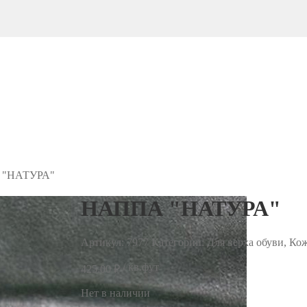
"НАТУРА"
НАППА "НАТУРА"
Артикул:
7977
Категории: Для верха обуви, Ко
/ кв.фут
425.00
₽
Нет в наличии