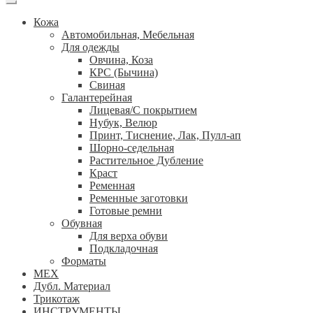
Кожа
Автомобильная, Мебельная
Для одежды
Овчина, Коза
КРС (Бычина)
Свиная
Галантерейная
Лицевая/С покрытием
Нубук, Велюр
Принт, Тиснение, Лак, Пулл-ап
Шорно-седельная
Растительное Дубление
Краст
Ременная
Ременные заготовки
Готовые ремни
Обувная
Для верха обуви
Подкладочная
Форматы
МЕХ
Дубл. Материал
Трикотаж
ИНСТРУМЕНТЫ