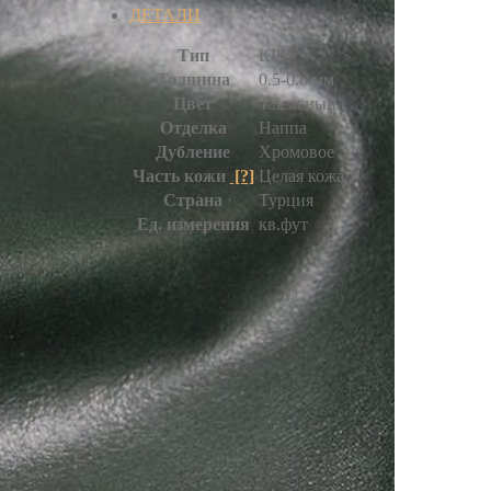
ДЕТАЛИ
Тип
КРС
Толщина
0.5-0.6 мм
Цвет
Т.Зеленый
Отделка
Наппа
Дубление
Хромовое
Часть кожи
[?]
Целая кожа
Страна
Турция
Ед. измерения
кв.фут