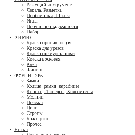
Режущий инструмент
Лекала, Разметка
Пробойники, Шилья
Иглы
Прочие принадлежности
Набор
ХИМИЯ
Краска проникающая
Краска для урезов
Краска полиуретановая
Краска восковая
Клей
Финиш
ФУРНИТУРА
Замки
Кольца, рамки, карабины
Кнопки, Люверсы, Хольнитены
Молнии
Пряжки
Цепи
Стропы
Кожкартон
Прочее
Нитки
Для машинного шва