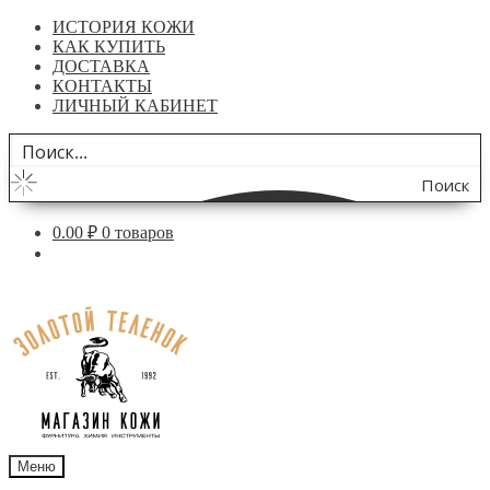
ИСТОРИЯ КОЖИ
КАК КУПИТЬ
ДОСТАВКА
КОНТАКТЫ
ЛИЧНЫЙ КАБИНЕТ
Поиск
по
0.00
₽
0 товаров
сайту
Перейти
Перейти
к
к
навигации
содержимому
Меню