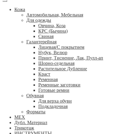
Кожа
Автомобильная, Мебельная
Для одежды
Овчина, Коза
КРС (Бычина)
Свиная
Галантерейная
Лицевая/С покрытием
Нубук, Велюр
Принт, Тиснение, Лак, Пулл-ап
Шорно-седельная
Растительное Дубление
Краст
Ременная
Ременные заготовки
Готовые ремни
Обувная
Для верха обуви
Подкладочная
Форматы
МЕХ
Дубл. Материал
Трикотаж
ИНСТРУМЕНТЫ