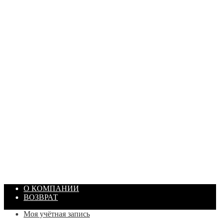
ПАСТА ГОИ
Артикул: 1869
Объем: 40 гр
Цвет: Зеленый
/ шт.
200.00
₽
В корзину
О КОМПАНИИ
ВОЗВРАТ
Моя учётная запись