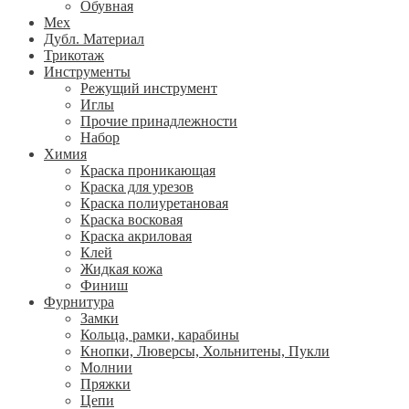
Обувная
Мех
Дубл. Материал
Трикотаж
Инструменты
Режущий инструмент
Иглы
Прочие принадлежности
Набор
Химия
Краска проникающая
Краска для урезов
Краска полиуретановая
Краска восковая
Краска акриловая
Клей
Жидкая кожа
Финиш
Фурнитура
Замки
Кольца, рамки, карабины
Кнопки, Люверсы, Хольнитены, Пукли
Молнии
Пряжки
Цепи