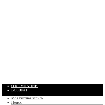
ПАСТА ГОИ
Артикул: 1869
Объем: 40 гр
Цвет: Зеленый
/ шт.
200.00
₽
В корзину
О КОМПАНИИ
ВОЗВРАТ
Моя учётная запись
Поиск