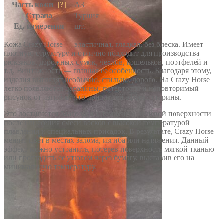
Часть кожи
[?]
А3
Страна
Турция
Ед. измерения
шт.
Кожа Crazy Horse — эластичная, гладкая, без блеска. Имеет
плотную структуру и отлично подходит для производства
рюкзаков, дорожных сумок, чехлов, кошельков, портфелей и
т.д. Винтажность — главная ее особенность. Благодаря этому,
изделия выглядят необычно, стильно, дорого. На Crazy Horse
легко появляются царапины, потертости и неповторимый
рисунок от изгибов, что придает ей эффект старины.
Это достигается благодаря затемнению лицевой поверхности
после нанесения смеси восков с высокой температурой
плавления и специальных присадок. В результате, Crazy Horse
меняет цвет в местах залома, изгиба или натяжения. Данный
эффект можно устранить, потерев поверхность мягкой тканью
или прогладить ее утюгом через бумагу, выставив его на
минимальную температуру.