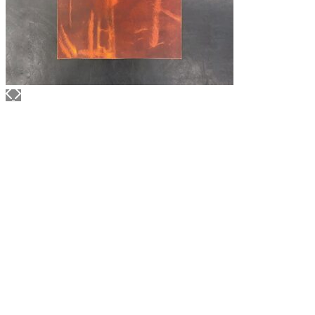
ВОСК COLUMBUS
Для обработки уреза
Артикул: 1448
Объем: 25 гр
Материал / Состав: Тугоплавкий воск, карнаубс