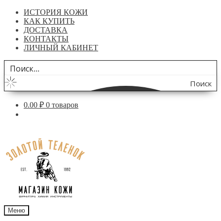
ИСТОРИЯ КОЖИ
КАК КУПИТЬ
ДОСТАВКА
КОНТАКТЫ
ЛИЧНЫЙ КАБИНЕТ
Поиск
по
0.00
₽
0 товаров
сайту
Перейти
Перейти
к
к
навигации
содержимому
Меню