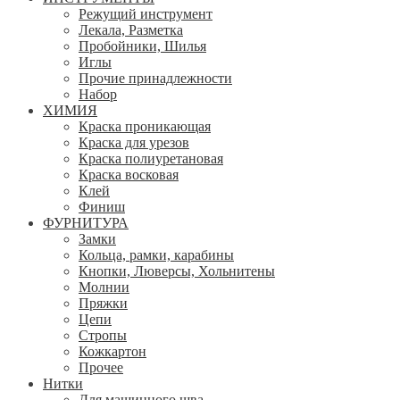
Режущий инструмент
Лекала, Разметка
Пробойники, Шилья
Иглы
Прочие принадлежности
Набор
ХИМИЯ
Краска проникающая
Краска для урезов
Краска полиуретановая
Краска восковая
Клей
Финиш
ФУРНИТУРА
Замки
Кольца, рамки, карабины
Кнопки, Люверсы, Хольнитены
Молнии
Пряжки
Цепи
Стропы
Кожкартон
Прочее
Нитки
Для машинного шва