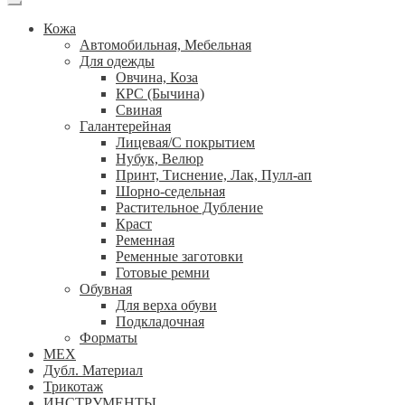
Кожа
Автомобильная, Мебельная
Для одежды
Овчина, Коза
КРС (Бычина)
Свиная
Галантерейная
Лицевая/С покрытием
Нубук, Велюр
Принт, Тиснение, Лак, Пулл-ап
Шорно-седельная
Растительное Дубление
Краст
Ременная
Ременные заготовки
Готовые ремни
Обувная
Для верха обуви
Подкладочная
Форматы
МЕХ
Дубл. Материал
Трикотаж
ИНСТРУМЕНТЫ