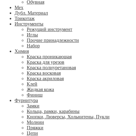
Обувная
Мех
Дубл. Материал
Трикотаж
Инструменты
Режущий инструмент
Иглы
Прочие принадлежности
Набор
Химия
Краска проникающая
Краска для урезов
Краска полиуретановая
Краска восковая
Краска акриловая
Клей
Жидкая кожа
Финиш
Фурнитура
Замки
Кольца, рамки, карабины
Кнопки, Люверсы, Хольнитены, Пукли
Молнии
Пряжки
Цепи