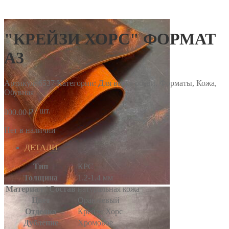
"КРЕЙЗИ ХОРС" ФОРМАТ
А3
Артикул:
6537
Категории: Для верха обуви, Форматы, Кожа,
Обувная
/ шт.
800.00
₽
Нет в наличии
ДЕТАЛИ
Тип
КРС
Толщина
1.2-1.4 мм
Материал / Состав
натуральная кожа
Цвет
Оранжевый
Отделка
Крейзи Хорс
Дубление
Хромовое