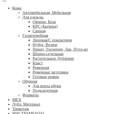
Кожа
Автомобильная, Мебельная
Для одежды
Овчина, Коза
КРС (Бычина)
Свиная
Галантерейная
Лицевая/С покрытием
Нубук, Велюр
Принт, Тиснение, Лак, Пулл-ап
Шорно-седельная
Растительное Дубление
Краст
Ременная
Ременные заготовки
Готовые ремни
Обувная
Для верха обуви
Подкладочная
Форматы
МЕХ
Дубл. Материал
Трикотаж
ИНСТРУМЕНТЫ