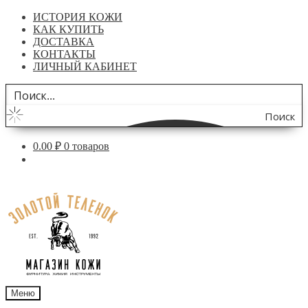
ИСТОРИЯ КОЖИ
КАК КУПИТЬ
ДОСТАВКА
КОНТАКТЫ
ЛИЧНЫЙ КАБИНЕТ
Поиск
по
0.00
₽
0 товаров
сайту
Перейти
Перейти
к
к
навигации
содержимому
Меню