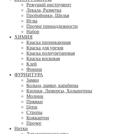
Режущий инструмент
Лекала, Разметка
Пробойники, Шилья
Иглы
Прочие принадлежности
Набор
ХИМИЯ
Краска проникающая
Краска для урезов
Краска полиуретановая
Краска восковая
Клей
Финиш
ФУРНИТУРА
Замки
Кольца, рамки, карабины
Кнопки, Люверсы, Хольнитены
Молнии
Пряжки
Цепи
Стропы
Кожкартон
Прочее
Нитки
Для машинного шва