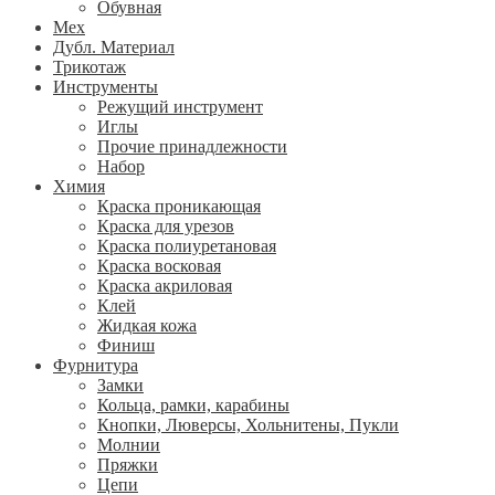
Обувная
Мех
Дубл. Материал
Трикотаж
Инструменты
Режущий инструмент
Иглы
Прочие принадлежности
Набор
Химия
Краска проникающая
Краска для урезов
Краска полиуретановая
Краска восковая
Краска акриловая
Клей
Жидкая кожа
Финиш
Фурнитура
Замки
Кольца, рамки, карабины
Кнопки, Люверсы, Хольнитены, Пукли
Молнии
Пряжки
Цепи