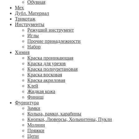
Обувная
Мех
Дубл. Материал
Трикотаж
Инструменты
Режущий инструмент
Иглы
Прочие принадлежности
Набор
Химия
Краска проникающая
Краска для урезов
Краска полиуретановая
Краска восковая
Краска акриловая
Клей
Жидкая кожа
Финиш
Фурнитура
Замки
Кольца, рамки, карабины
Кнопки, Люверсы, Хольнитены, Пукли
Молнии
Пряжки
Цепи