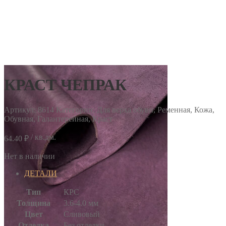
КРАСТ ЧЕПРАК
Артикул:
8614
Категории: Для верха обуви, Ременная, Кожа,
Обувная, Галантерейная, Краст
/ кв.дм.
64.40
₽
Нет в наличии
ДЕТАЛИ
Тип
КРС
Толщина
3.6-4.0 мм
Цвет
Сливовый
Отделка
Без отделки