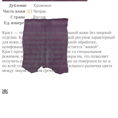
Дубление
Хромовое
Часть кожи
[?]
Чепрак
Страна
Россия
Ед. измерения
кв.дм.
Краст — это общее название натуральной кожи без лицевой
отделки. Краст сохраняет естественный рисунок характерный
для кожи, не подвержен дополнительной обработке,
шлифованию и тиснению, поэтому остается "живой".
Краст проходит барабанное крашение со специальным
режимом, называемом сквозным прокрасом, это позволяет
получить равномерный цвет не только на поверхности но и
по всей глубине. На срезе кожи нет сильного различия цвета
между лицом и самим срезом.