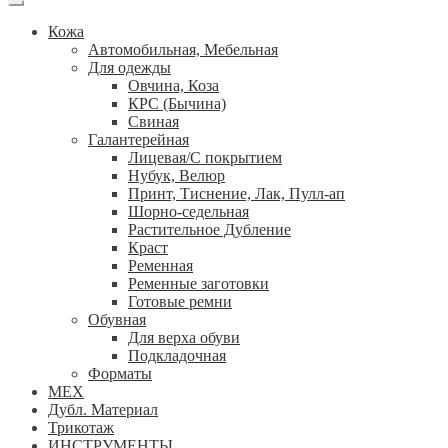
Кожа
Автомобильная, Мебельная
Для одежды
Овчина, Коза
КРС (Бычина)
Свиная
Галантерейная
Лицевая/С покрытием
Нубук, Велюр
Принт, Тиснение, Лак, Пулл-ап
Шорно-седельная
Растительное Дубление
Краст
Ременная
Ременные заготовки
Готовые ремни
Обувная
Для верха обуви
Подкладочная
Форматы
МЕХ
Дубл. Материал
Трикотаж
ИНСТРУМЕНТЫ