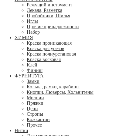
Режущий инструмент
Лекала, Разметка
Пробойники, Шилья
Иглы
Прочие принадлежности
Набор
ХИМИЯ
Краска проникающая
Краска для урезов
Краска полиуретановая
Краска восковая
Клей
Финиш
ФУРНИТУРА
Замки
Кольца, рамки, карабины
Кнопки, Люверсы, Хольнитены
Молнии
Пряжки
Цепи
Стропы
Кожкартон
Прочее
Нитки
Для машинного шва