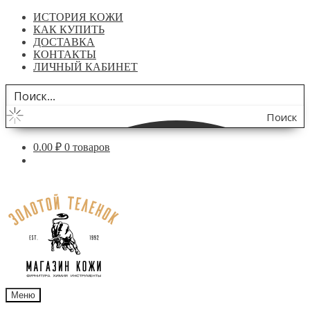
ИСТОРИЯ КОЖИ
КАК КУПИТЬ
ДОСТАВКА
КОНТАКТЫ
ЛИЧНЫЙ КАБИНЕТ
Поиск
по
0.00
₽
0 товаров
сайту
Перейти
Перейти
к
к
навигации
содержимому
Меню