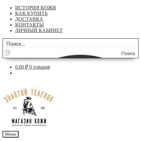
ИСТОРИЯ КОЖИ
КАК КУПИТЬ
ДОСТАВКА
КОНТАКТЫ
ЛИЧНЫЙ КАБИНЕТ
Поиск
по
0.00
₽
0 товаров
сайту
Перейти
Перейти
к
к
навигации
содержимому
Меню