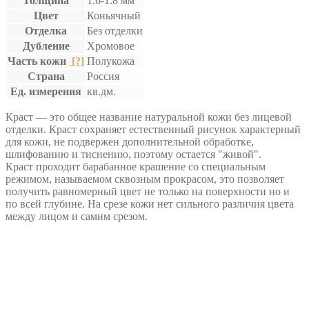
Толщина
1.6-1.8 мм
Цвет
Коньячный
Отделка
Без отделки
Дубление
Хромовое
Часть кожи
[?]
Полукожа
Страна
Россия
Ед. измерения
кв.дм.
Краст — это общее название натуральной кожи без лицевой
отделки. Краст сохраняет естественный рисунок характерный
для кожи, не подвержен дополнительной обработке,
шлифованию и тиснению, поэтому остается "живой".
Краст проходит барабанное крашение со специальным
режимом, называемом сквозным прокрасом, это позволяет
получить равномерный цвет не только на поверхности но и
по всей глубине. На срезе кожи нет сильного различия цвета
между лицом и самим срезом.