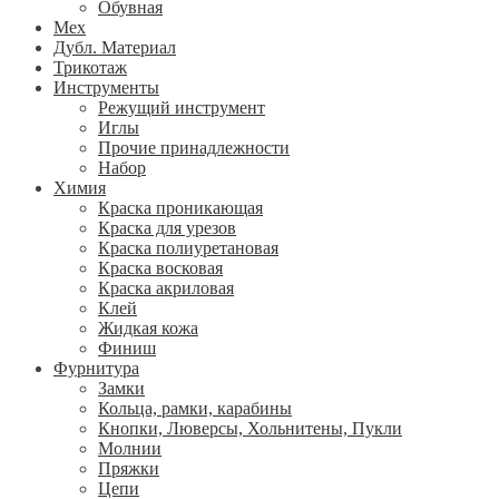
Обувная
Мех
Дубл. Материал
Трикотаж
Инструменты
Режущий инструмент
Иглы
Прочие принадлежности
Набор
Химия
Краска проникающая
Краска для урезов
Краска полиуретановая
Краска восковая
Краска акриловая
Клей
Жидкая кожа
Финиш
Фурнитура
Замки
Кольца, рамки, карабины
Кнопки, Люверсы, Хольнитены, Пукли
Молнии
Пряжки
Цепи