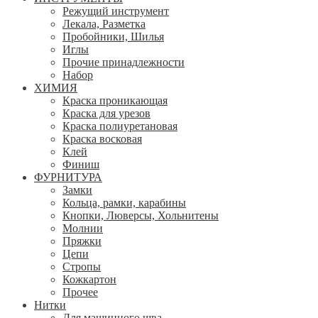
Режущий инструмент
Лекала, Разметка
Пробойники, Шилья
Иглы
Прочие принадлежности
Набор
ХИМИЯ
Краска проникающая
Краска для урезов
Краска полиуретановая
Краска восковая
Клей
Финиш
ФУРНИТУРА
Замки
Кольца, рамки, карабины
Кнопки, Люверсы, Хольнитены
Молнии
Пряжки
Цепи
Стропы
Кожкартон
Прочее
Нитки
Для машинного шва