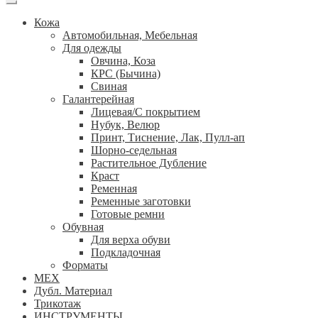
Кожа
Автомобильная, Мебельная
Для одежды
Овчина, Коза
КРС (Бычина)
Свиная
Галантерейная
Лицевая/С покрытием
Нубук, Велюр
Принт, Тиснение, Лак, Пулл-ап
Шорно-седельная
Растительное Дубление
Краст
Ременная
Ременные заготовки
Готовые ремни
Обувная
Для верха обуви
Подкладочная
Форматы
МЕХ
Дубл. Материал
Трикотаж
ИНСТРУМЕНТЫ