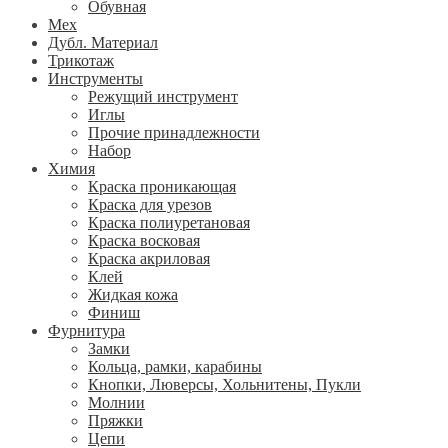
Обувная
Мех
Дубл. Материал
Трикотаж
Инструменты
Режущий инструмент
Иглы
Прочие принадлежности
Набор
Химия
Краска проникающая
Краска для урезов
Краска полиуретановая
Краска восковая
Краска акриловая
Клей
Жидкая кожа
Финиш
Фурнитура
Замки
Кольца, рамки, карабины
Кнопки, Люверсы, Хольнитены, Пукли
Молнии
Пряжки
Цепи