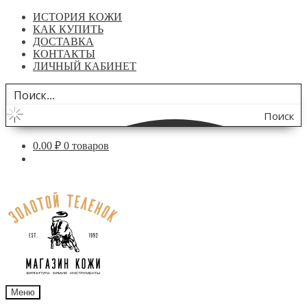
ИСТОРИЯ КОЖИ
КАК КУПИТЬ
ДОСТАВКА
КОНТАКТЫ
ЛИЧНЫЙ КАБИНЕТ
Поиск
по
0.00
₽
0 товаров
сайту
Перейти
Перейти
к
к
навигации
содержимому
Меню