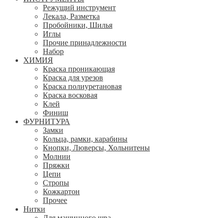
Режущий инструмент
Лекала, Разметка
Пробойники, Шилья
Иглы
Прочие принадлежности
Набор
ХИМИЯ
Краска проникающая
Краска для урезов
Краска полиуретановая
Краска восковая
Клей
Финиш
ФУРНИТУРА
Замки
Кольца, рамки, карабины
Кнопки, Люверсы, Хольнитены
Молнии
Пряжки
Цепи
Стропы
Кожкартон
Прочее
Нитки
Для машинного шва