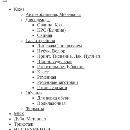
Кожа
Автомобильная, Мебельная
Для одежды
Овчина, Коза
КРС (Бычина)
Свиная
Галантерейная
Лицевая/С покрытием
Нубук, Велюр
Принт, Тиснение, Лак, Пулл-ап
Шорно-седельная
Растительное Дубление
Краст
Ременная
Ременные заготовки
Готовые ремни
Обувная
Для верха обуви
Подкладочная
Форматы
МЕХ
Дубл. Материал
Трикотаж
ИНСТРУМЕНТЫ