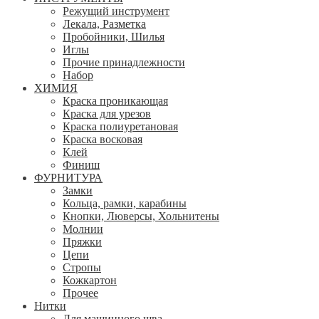
Режущий инструмент
Лекала, Разметка
Пробойники, Шилья
Иглы
Прочие принадлежности
Набор
ХИМИЯ
Краска проникающая
Краска для урезов
Краска полиуретановая
Краска восковая
Клей
Финиш
ФУРНИТУРА
Замки
Кольца, рамки, карабины
Кнопки, Люверсы, Хольнитены
Молнии
Пряжки
Цепи
Стропы
Кожкартон
Прочее
Нитки
Для машинного шва