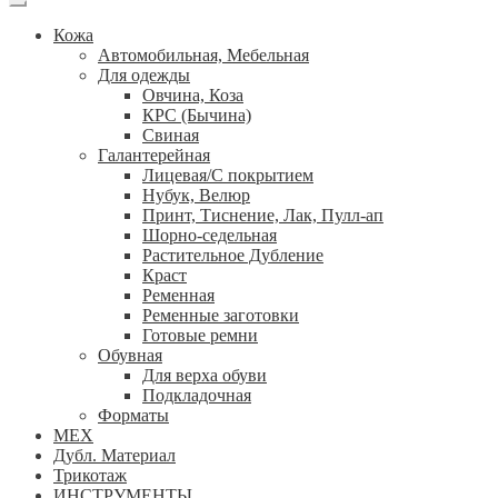
Кожа
Автомобильная, Мебельная
Для одежды
Овчина, Коза
КРС (Бычина)
Свиная
Галантерейная
Лицевая/С покрытием
Нубук, Велюр
Принт, Тиснение, Лак, Пулл-ап
Шорно-седельная
Растительное Дубление
Краст
Ременная
Ременные заготовки
Готовые ремни
Обувная
Для верха обуви
Подкладочная
Форматы
МЕХ
Дубл. Материал
Трикотаж
ИНСТРУМЕНТЫ