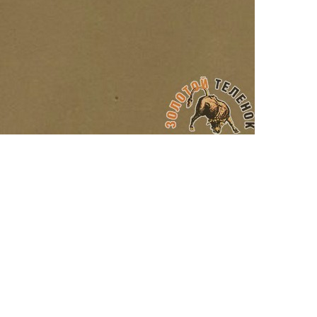
АППРЕТУРА ДЛЯ КОЖИ
APPRETTO SUPER
Артикул: 9131
Тип: ГЛЯНЦЕВАЯ
Объем: 1 литр
Материал / Состав: Вода, воски, самопо