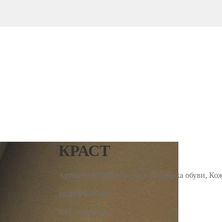
КРАСТ
Артикул:
8759
Категории: Для верха обуви, Кож
/ кв.дм.
16.00
₽
Нет в наличии