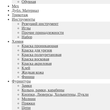
Обувная
Мех
Дубл. Материал
Трикотаж
Инструменты
Режущий инструмент
Иглы
Прочие принадлежности
Набор
Химия
Краска проникающая
Краска для урезов
Краска полиуретановая
Краска восковая
Краска акриловая
Клей
Жидкая кожа
Финиш
Фурнитура
Замки
Кольца, рамки, карабины
Кнопки, Люверсы, Хольнитены, Пукли
Молнии
Пряжки
Цепи