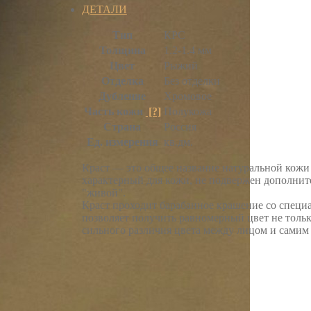
ДЕТАЛИ
Тип
КРС
Толщина
1.2-1.4 мм
Цвет
Рыжий
Отделка
Без отделки
Дубление
Хромовое
Часть кожи
[?]
Полукожа
Страна
Россия
Ед. измерения
кв.дм.
Краст — это общее название натуральной кожи 
характерный для кожи, не подвержен дополнит
"живой".
Краст проходит барабанное крашение со специ
позволяет получить равномерный цвет не только
сильного различия цвета между лицом и самим 