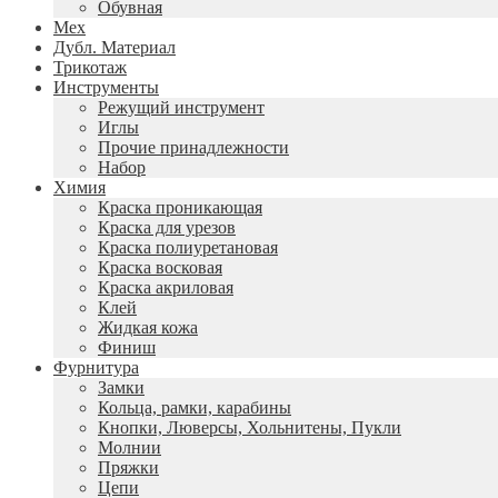
Обувная
Мех
Дубл. Материал
Трикотаж
Инструменты
Режущий инструмент
Иглы
Прочие принадлежности
Набор
Химия
Краска проникающая
Краска для урезов
Краска полиуретановая
Краска восковая
Краска акриловая
Клей
Жидкая кожа
Финиш
Фурнитура
Замки
Кольца, рамки, карабины
Кнопки, Люверсы, Хольнитены, Пукли
Молнии
Пряжки
Цепи