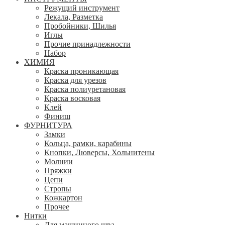
Режущий инструмент
Лекала, Разметка
Пробойники, Шилья
Иглы
Прочие принадлежности
Набор
ХИМИЯ
Краска проникающая
Краска для урезов
Краска полиуретановая
Краска восковая
Клей
Финиш
ФУРНИТУРА
Замки
Кольца, рамки, карабины
Кнопки, Люверсы, Хольнитены
Молнии
Пряжки
Цепи
Стропы
Кожкартон
Прочее
Нитки
Для машинного шва