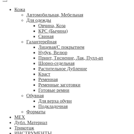
Кожа
Автомобильная, Мебельная
Для одежды
Овчина, Коза
КРС (Бычина)
Свиная
Галантерейная
Лицевая/С покрытием
Нубук, Велюр
Принт, Тиснение, Лак, Пулл-ап
Шорно-седельная
Растительное Дубление
Краст
Ременная
Ременные заготовки
Готовые ремни
Обувная
Для верха обуви
Подкладочная
Форматы
МЕХ
Дубл. Материал
Трикотаж
ИНСТРУМЕНТЫ