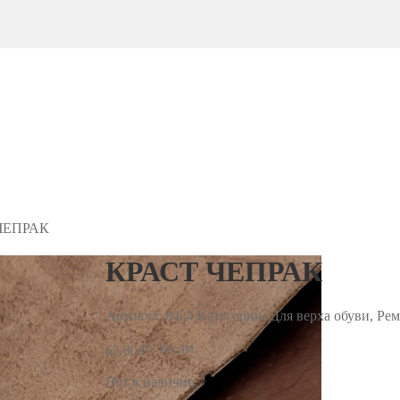
ЧЕПРАК
КРАСТ ЧЕПРАК
Артикул:
8424
Категории: Для верха обуви, Рем
/ кв.дм.
65.80
₽
Нет в наличии