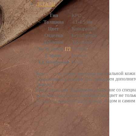
ДЕТАЛИ
Тип
КРС
Толщина
4.1-4.5 мм
Цвет
Коньячный
Отделка
Без отделки
Дубление
Хромовое
Часть кожи
[?]
Чепрак
Страна
Россия
Ед. измерения
кв.дм.
Краст — это общее название натуральной кожи 
характерный для кожи, не подвержен дополнит
"живой".
Краст проходит барабанное крашение со специ
позволяет получить равномерный цвет не только
сильного различия цвета между лицом и самим 