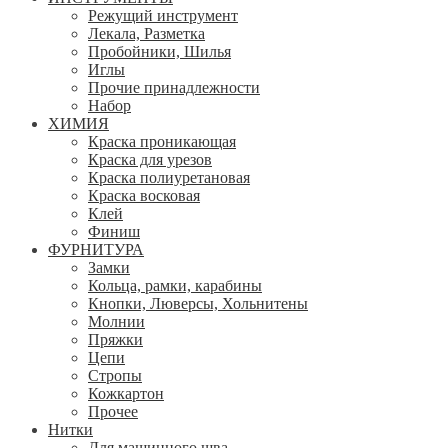
Режущий инструмент
Лекала, Разметка
Пробойники, Шилья
Иглы
Прочие принадлежности
Набор
ХИМИЯ
Краска проникающая
Краска для урезов
Краска полиуретановая
Краска восковая
Клей
Финиш
ФУРНИТУРА
Замки
Кольца, рамки, карабины
Кнопки, Люверсы, Хольнитены
Молнии
Пряжки
Цепи
Стропы
Кожкартон
Прочее
Нитки
Для машинного шва