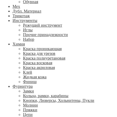
Обувная
Мех
Дубл. Материал
Трикотаж
Инструменты
Режущий инструмент
Иглы
Прочие принадлежности
Набор
Химия
Краска проникающая
Краска для урезов
Краска полиуретановая
Краска восковая
Краска акриловая
Клей
Жидкая кожа
Финиш
Фурнитура
Замки
Кольца, рамки, карабины
Кнопки, Люверсы, Хольнитены, Пукли
Молнии
Пряжки
Цепи