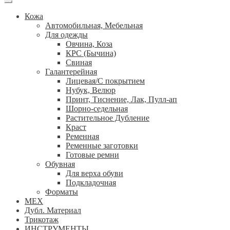
Кожа
Автомобильная, Мебельная
Для одежды
Овчина, Коза
КРС (Бычина)
Свиная
Галантерейная
Лицевая/С покрытием
Нубук, Велюр
Принт, Тиснение, Лак, Пулл-ап
Шорно-седельная
Растительное Дубление
Краст
Ременная
Ременные заготовки
Готовые ремни
Обувная
Для верха обуви
Подкладочная
Форматы
МЕХ
Дубл. Материал
Трикотаж
ИНСТРУМЕНТЫ