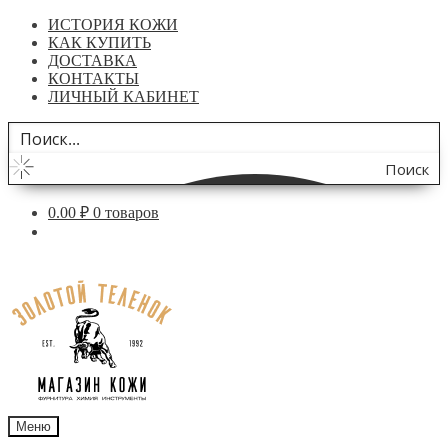
ИСТОРИЯ КОЖИ
КАК КУПИТЬ
ДОСТАВКА
КОНТАКТЫ
ЛИЧНЫЙ КАБИНЕТ
Поиск
по
0.00
₽
0 товаров
сайту
Перейти
Перейти
к
к
навигации
содержимому
Меню