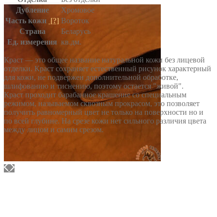
Дубление
Хромовое
Часть кожи
[?]
Вороток
Страна
Беларусь
Ед. измерения
кв.дм.
Краст — это общее название натуральной кожи без лицевой
отделки. Краст сохраняет естественный рисунок характерный
для кожи, не подвержен дополнительной обработке,
шлифованию и тиснению, поэтому остается "живой".
Краст проходит барабанное крашение со специальным
режимом, называемом сквозным прокрасом, это позволяет
получить равномерный цвет не только на поверхности но и
по всей глубине. На срезе кожи нет сильного различия цвета
между лицом и самим срезом.