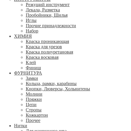
Режущий инструмент
Лекала, Разметка
Пробойники, Шилья
Иглы
Прочие принадлежности
Набор
ХИМИЯ
Краска проникающая
Краска для урезов
Краска полиуретановая
Краска восковая
Клей
Финиш
ФУРНИТУРА
Замки
Кольца, рамки, карабины
Кнопки, Люверсы, Хольнитены
Молнии
Пряжки
Цепи
Стропы
Кожкартон
Прочее
Нитки
Для машинного шва