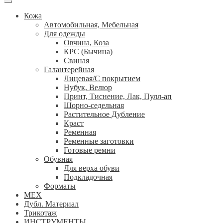
Кожа
Автомобильная, Мебельная
Для одежды
Овчина, Коза
КРС (Бычина)
Свиная
Галантерейная
Лицевая/С покрытием
Нубук, Велюр
Принт, Тиснение, Лак, Пулл-ап
Шорно-седельная
Растительное Дубление
Краст
Ременная
Ременные заготовки
Готовые ремни
Обувная
Для верха обуви
Подкладочная
Форматы
МЕХ
Дубл. Материал
Трикотаж
ИНСТРУМЕНТЫ