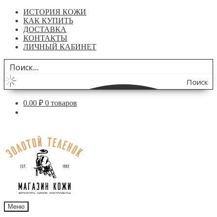
ИСТОРИЯ КОЖИ
КАК КУПИТЬ
ДОСТАВКА
КОНТАКТЫ
ЛИЧНЫЙ КАБИНЕТ
Поиск
по
0.00
₽
0 товаров
сайту
Перейти
Перейти
к
к
навигации
содержимому
Меню