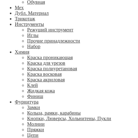
Обувная
Мех
Дубл. Материал
Трикотаж
Инструменты
Режущий инструмент
Иглы
Прочие принадлежности
Набор
Химия
Краска проникающая
Краска для урезов
Краска полиуретановая
Краска восковая
Краска акриловая
Клей
Жидкая кожа
Финиш
Фурнитура
Замки
Кольца, рамки, карабины
Кнопки, Люверсы, Хольнитены, Пукли
Молнии
Пряжки
Цепи