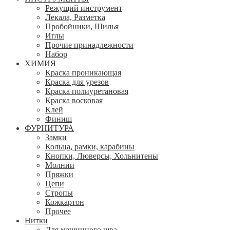
Режущий инструмент
Лекала, Разметка
Пробойники, Шилья
Иглы
Прочие принадлежности
Набор
ХИМИЯ
Краска проникающая
Краска для урезов
Краска полиуретановая
Краска восковая
Клей
Финиш
ФУРНИТУРА
Замки
Кольца, рамки, карабины
Кнопки, Люверсы, Хольнитены
Молнии
Пряжки
Цепи
Стропы
Кожкартон
Прочее
Нитки
Для машинного шва