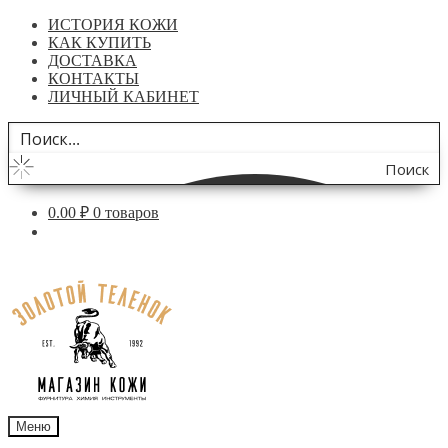
ИСТОРИЯ КОЖИ
КАК КУПИТЬ
ДОСТАВКА
КОНТАКТЫ
ЛИЧНЫЙ КАБИНЕТ
Поиск
по
0.00
₽
0 товаров
сайту
Перейти
Перейти
к
к
навигации
содержимому
Меню