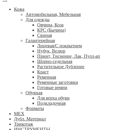
Кожа
Автомобильная, Мебельная
Для одежды
Овчина, Коза
КРС (Бычина)
Свиная
Галантерейная
Лицевая/С покрытием
Нубук, Велюр
Принт, Тиснение, Лак, Пулл-ап
Шорно-седельная
Растительное Дубление
Краст
Ременная
Ременные заготовки
Готовые ремни
Обувная
Для верха обуви
Подкладочная
Форматы
МЕХ
Дубл. Материал
Трикотаж
ИНСТРУМЕНТЫ