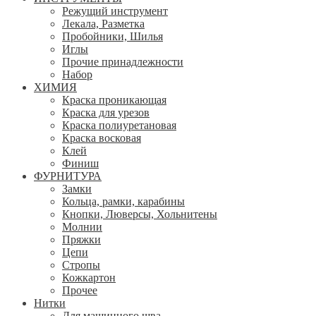
Режущий инструмент
Лекала, Разметка
Пробойники, Шилья
Иглы
Прочие принадлежности
Набор
ХИМИЯ
Краска проникающая
Краска для урезов
Краска полиуретановая
Краска восковая
Клей
Финиш
ФУРНИТУРА
Замки
Кольца, рамки, карабины
Кнопки, Люверсы, Хольнитены
Молнии
Пряжки
Цепи
Стропы
Кожкартон
Прочее
Нитки
Для машинного шва