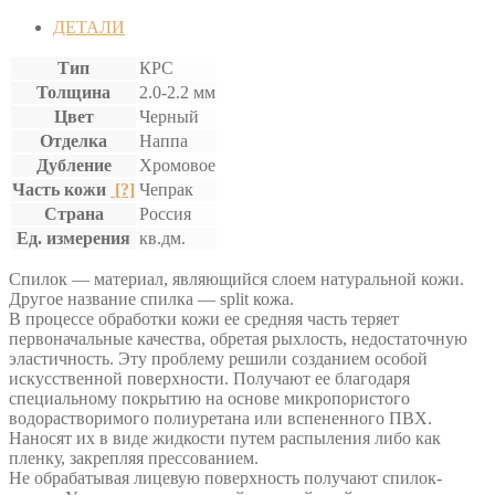
ДЕТАЛИ
Тип
КРС
Толщина
2.0-2.2 мм
Цвет
Черный
Отделка
Наппа
Дубление
Хромовое
Часть кожи
[?]
Чепрак
Страна
Россия
Ед. измерения
кв.дм.
Спилок — материал, являющийся слоем натуральной кожи.
Другое название спилка — split кожа.
В процессе обработки кожи ее средняя часть теряет
первоначальные качества, обретая рыхлость, недостаточную
эластичность. Эту проблему решили созданием особой
искусственной поверхности. Получают ее благодаря
специальному покрытию на основе микропористого
водорастворимого полиуретана или вспененного ПВХ.
Наносят их в виде жидкости путем распыления либо как
пленку, закрепляя прессованием.
Не обрабатывая лицевую поверхность получают спилок-