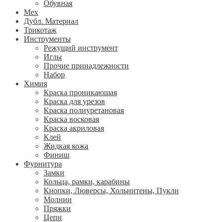
Обувная
Мех
Дубл. Материал
Трикотаж
Инструменты
Режущий инструмент
Иглы
Прочие принадлежности
Набор
Химия
Краска проникающая
Краска для урезов
Краска полиуретановая
Краска восковая
Краска акриловая
Клей
Жидкая кожа
Финиш
Фурнитура
Замки
Кольца, рамки, карабины
Кнопки, Люверсы, Хольнитены, Пукли
Молнии
Пряжки
Цепи