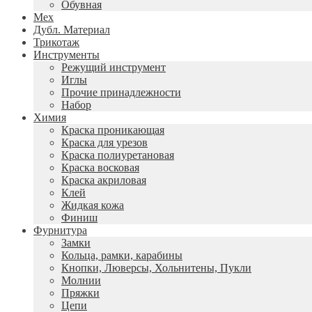
Обувная
Мех
Дубл. Материал
Трикотаж
Инструменты
Режущий инструмент
Иглы
Прочие принадлежности
Набор
Химия
Краска проникающая
Краска для урезов
Краска полиуретановая
Краска восковая
Краска акриловая
Клей
Жидкая кожа
Финиш
Фурнитура
Замки
Кольца, рамки, карабины
Кнопки, Люверсы, Хольнитены, Пукли
Молнии
Пряжки
Цепи