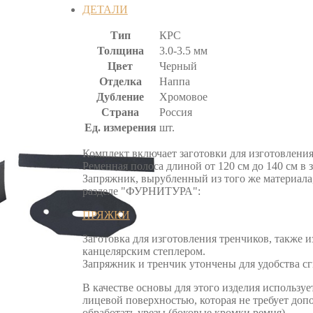
ДЕТАЛИ
Тип
КРС
Толщина
3.0-3.5 мм
Цвет
Черный
Отделка
Наппа
Дубление
Хромовое
Страна
Россия
Ед. измерения
шт.
Комплект включает заготовки для изготовления
Ременная полоса длиной от 120 см до 140 см в 
Запряжник, вырубленный из того же материала,
разделе "ФУРНИТУРА":
ПРЯЖКИ
Заготовка для изготовления тренчиков, также 
канцелярским степлером.
Запряжник и тренчик утончены для удобства сг
В качестве основы для этого изделия использу
лицевой поверхностью, которая не требует д
обработать урезы (боковые кромки ремня).