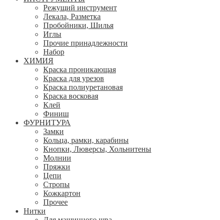
Режущий инструмент
Лекала, Разметка
Пробойники, Шилья
Иглы
Прочие принадлежности
Набор
ХИМИЯ
Краска проникающая
Краска для урезов
Краска полиуретановая
Краска восковая
Клей
Финиш
ФУРНИТУРА
Замки
Кольца, рамки, карабины
Кнопки, Люверсы, Хольнитены
Молнии
Пряжки
Цепи
Стропы
Кожкартон
Прочее
Нитки
Для машинного шва