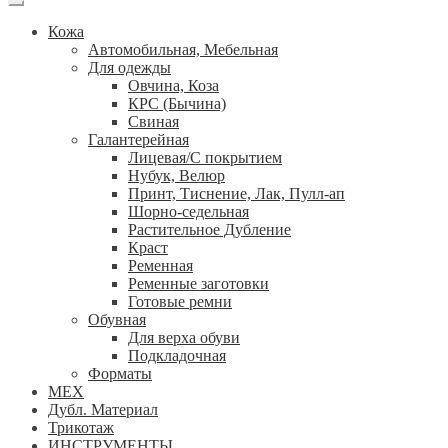
Кожа
Автомобильная, Мебельная
Для одежды
Овчина, Коза
КРС (Бычина)
Свиная
Галантерейная
Лицевая/С покрытием
Нубук, Велюр
Принт, Тиснение, Лак, Пулл-ап
Шорно-седельная
Растительное Дубление
Краст
Ременная
Ременные заготовки
Готовые ремни
Обувная
Для верха обуви
Подкладочная
Форматы
МЕХ
Дубл. Материал
Трикотаж
ИНСТРУМЕНТЫ