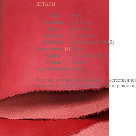
ДЕТАЛИ
Тип
КРС
Толщина
1.0-1.1 мм
Цвет
Красный
Отделка
Без отделки
Дубление
Растительное (РМД)
Часть кожи
[?]
Пола
Бренд
"Conceria Walpier"
Страна
Италия
Ед. измерения
кв.дм.
Плотная, отлично держит форму, с естественно
среднего и крупного размеров: сумки, рюкзаки,