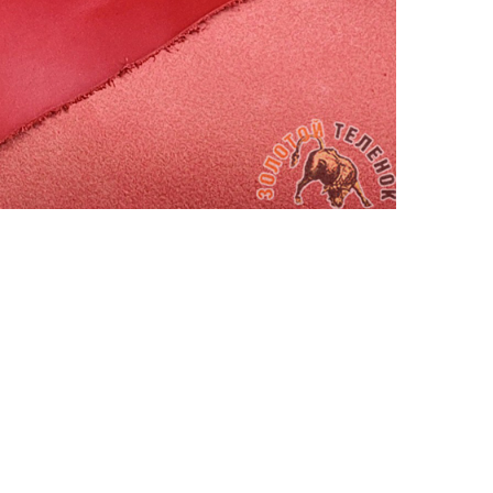
АППРЕТУРА ДЛЯ КОЖИ
ELIXIR
Артикул: 517
Объем: 100 мл
Материал / Состав: Вода, воск, масла
Цвет: Нейтральный
Бренд: "KENDA FARBEN"
Страна: Италия