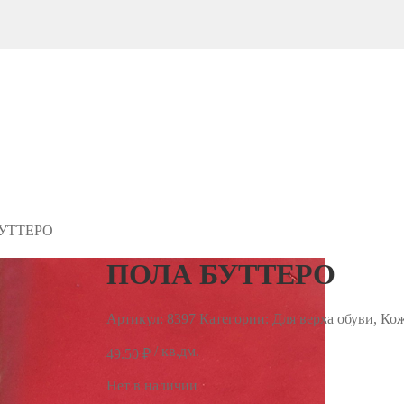
УТТЕРО
ПОЛА БУТТЕРО
Артикул:
8397
Категории: Для верха обуви, Кож
/ кв.дм.
49.50
₽
Нет в наличии