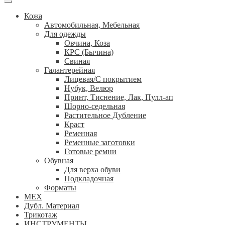
Кожа
Автомобильная, Мебельная
Для одежды
Овчина, Коза
КРС (Бычина)
Свиная
Галантерейная
Лицевая/С покрытием
Нубук, Велюр
Принт, Тиснение, Лак, Пулл-ап
Шорно-седельная
Растительное Дубление
Краст
Ременная
Ременные заготовки
Готовые ремни
Обувная
Для верха обуви
Подкладочная
Форматы
МЕХ
Дубл. Материал
Трикотаж
ИНСТРУМЕНТЫ