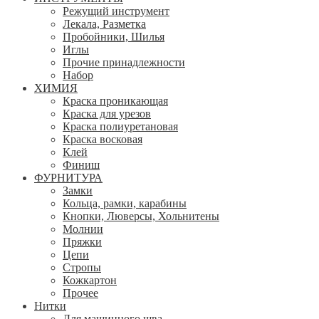
Режущий инструмент
Лекала, Разметка
Пробойники, Шилья
Иглы
Прочие принадлежности
Набор
ХИМИЯ
Краска проникающая
Краска для урезов
Краска полиуретановая
Краска восковая
Клей
Финиш
ФУРНИТУРА
Замки
Кольца, рамки, карабины
Кнопки, Люверсы, Хольнитены
Молнии
Пряжки
Цепи
Стропы
Кожкартон
Прочее
Нитки
Для машинного шва