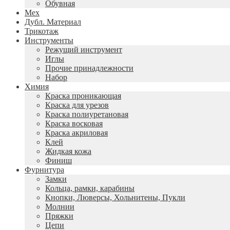
Обувная
Мех
Дубл. Материал
Трикотаж
Инструменты
Режущий инструмент
Иглы
Прочие принадлежности
Набор
Химия
Краска проникающая
Краска для урезов
Краска полиуретановая
Краска восковая
Краска акриловая
Клей
Жидкая кожа
Финиш
Фурнитура
Замки
Кольца, рамки, карабины
Кнопки, Люверсы, Хольнитены, Пукли
Молнии
Пряжки
Цепи