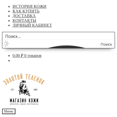
ИСТОРИЯ КОЖИ
КАК КУПИТЬ
ДОСТАВКА
КОНТАКТЫ
ЛИЧНЫЙ КАБИНЕТ
Поиск
по
0.00
₽
0 товаров
сайту
Перейти
Перейти
к
к
навигации
содержимому
Меню