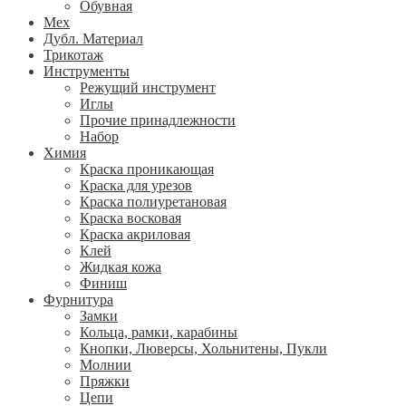
Обувная
Мех
Дубл. Материал
Трикотаж
Инструменты
Режущий инструмент
Иглы
Прочие принадлежности
Набор
Химия
Краска проникающая
Краска для урезов
Краска полиуретановая
Краска восковая
Краска акриловая
Клей
Жидкая кожа
Финиш
Фурнитура
Замки
Кольца, рамки, карабины
Кнопки, Люверсы, Хольнитены, Пукли
Молнии
Пряжки
Цепи