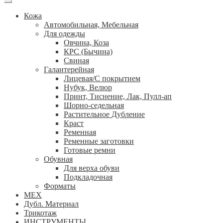
Кожа
Автомобильная, Мебельная
Для одежды
Овчина, Коза
КРС (Бычина)
Свиная
Галантерейная
Лицевая/С покрытием
Нубук, Велюр
Принт, Тиснение, Лак, Пулл-ап
Шорно-седельная
Растительное Дубление
Краст
Ременная
Ременные заготовки
Готовые ремни
Обувная
Для верха обуви
Подкладочная
Форматы
МЕХ
Дубл. Материал
Трикотаж
ИНСТРУМЕНТЫ