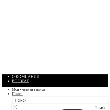
ПАСТА ГОИ
Артикул: 1869
Объем: 40 гр
Цвет: Зеленый
/ шт.
200.00
₽
В корзину
О КОМПАНИИ
ВОЗВРАТ
Моя учётная запись
Поиск
Поиск