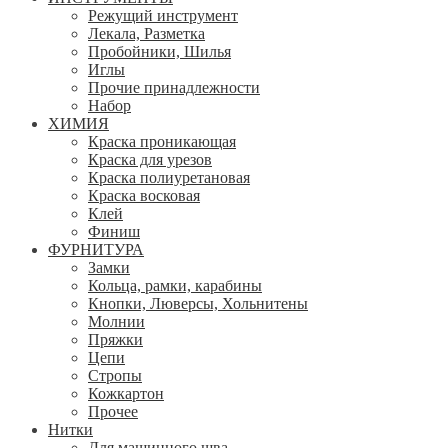
Режущий инструмент
Лекала, Разметка
Пробойники, Шилья
Иглы
Прочие принадлежности
Набор
ХИМИЯ
Краска проникающая
Краска для урезов
Краска полиуретановая
Краска восковая
Клей
Финиш
ФУРНИТУРА
Замки
Кольца, рамки, карабины
Кнопки, Люверсы, Хольнитены
Молнии
Пряжки
Цепи
Стропы
Кожкартон
Прочее
Нитки
Для машинного шва