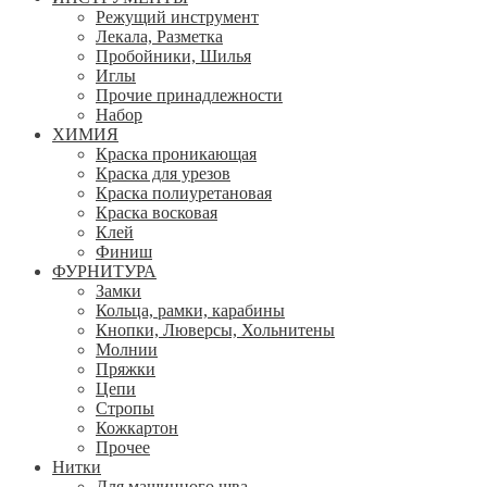
Режущий инструмент
Лекала, Разметка
Пробойники, Шилья
Иглы
Прочие принадлежности
Набор
ХИМИЯ
Краска проникающая
Краска для урезов
Краска полиуретановая
Краска восковая
Клей
Финиш
ФУРНИТУРА
Замки
Кольца, рамки, карабины
Кнопки, Люверсы, Хольнитены
Молнии
Пряжки
Цепи
Стропы
Кожкартон
Прочее
Нитки
Для машинного шва