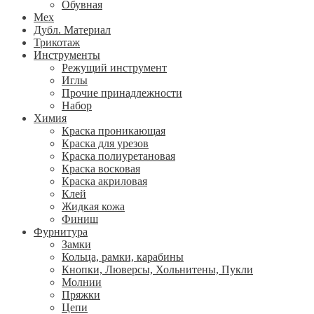
Обувная
Мех
Дубл. Материал
Трикотаж
Инструменты
Режущий инструмент
Иглы
Прочие принадлежности
Набор
Химия
Краска проникающая
Краска для урезов
Краска полиуретановая
Краска восковая
Краска акриловая
Клей
Жидкая кожа
Финиш
Фурнитура
Замки
Кольца, рамки, карабины
Кнопки, Люверсы, Хольнитены, Пукли
Молнии
Пряжки
Цепи