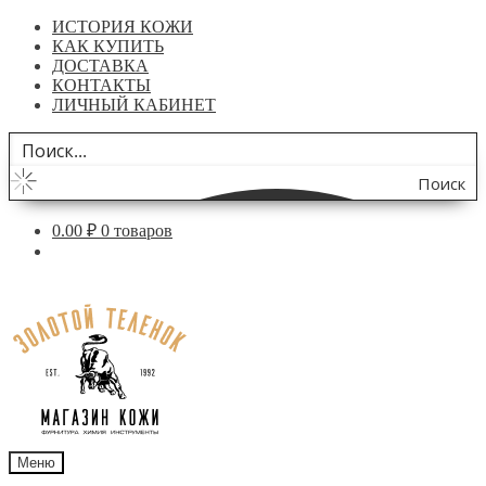
ИСТОРИЯ КОЖИ
КАК КУПИТЬ
ДОСТАВКА
КОНТАКТЫ
ЛИЧНЫЙ КАБИНЕТ
Поиск
по
0.00
₽
0 товаров
сайту
Перейти
Перейти
к
к
навигации
содержимому
Меню