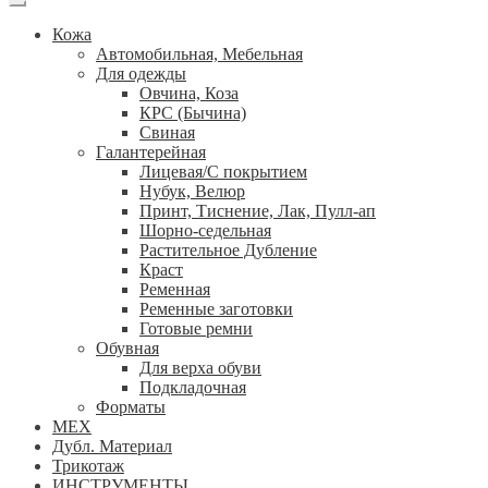
Кожа
Автомобильная, Мебельная
Для одежды
Овчина, Коза
КРС (Бычина)
Свиная
Галантерейная
Лицевая/С покрытием
Нубук, Велюр
Принт, Тиснение, Лак, Пулл-ап
Шорно-седельная
Растительное Дубление
Краст
Ременная
Ременные заготовки
Готовые ремни
Обувная
Для верха обуви
Подкладочная
Форматы
МЕХ
Дубл. Материал
Трикотаж
ИНСТРУМЕНТЫ