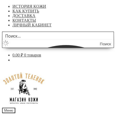
ИСТОРИЯ КОЖИ
КАК КУПИТЬ
ДОСТАВКА
КОНТАКТЫ
ЛИЧНЫЙ КАБИНЕТ
Поиск
по
0.00
₽
0 товаров
сайту
Перейти
Перейти
к
к
навигации
содержимому
Меню