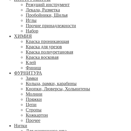
Режущий инструмент
Лекала, Разметка
Пробойники, Шилья
Иглы
Прочие принадлежности
Набор
ХИМИЯ
Краска проникающая
Краска для урезов
Краска полиуретановая
Краска восковая
Клей
Финиш
ФУРНИТУРА
Замки
Кольца, рамки, карабины
Кнопки, Люверсы, Хольнитены
Молнии
Пряжки
Цепи
Стропы
Кожкартон
Прочее
Нитки
Для машинного шва