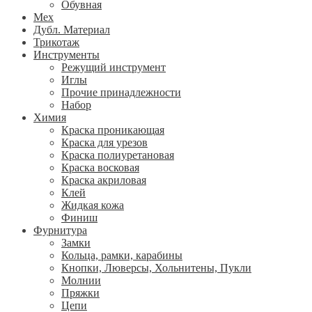
Обувная
Мех
Дубл. Материал
Трикотаж
Инструменты
Режущий инструмент
Иглы
Прочие принадлежности
Набор
Химия
Краска проникающая
Краска для урезов
Краска полиуретановая
Краска восковая
Краска акриловая
Клей
Жидкая кожа
Финиш
Фурнитура
Замки
Кольца, рамки, карабины
Кнопки, Люверсы, Хольнитены, Пукли
Молнии
Пряжки
Цепи