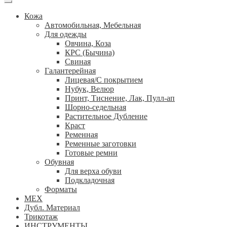
Кожа
Автомобильная, Мебельная
Для одежды
Овчина, Коза
КРС (Бычина)
Свиная
Галантерейная
Лицевая/С покрытием
Нубук, Велюр
Принт, Тиснение, Лак, Пулл-ап
Шорно-седельная
Растительное Дубление
Краст
Ременная
Ременные заготовки
Готовые ремни
Обувная
Для верха обуви
Подкладочная
Форматы
МЕХ
Дубл. Материал
Трикотаж
ИНСТРУМЕНТЫ