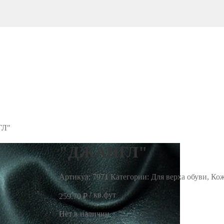
ГЛ"
"ДЖАНГЛ"
Артикул:
7971
Категории: Для верха обуви, Ко
/ кв.фут
259.70
₽
Нет в наличии