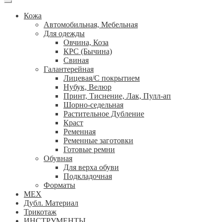
Кожа
Автомобильная, Мебельная
Для одежды
Овчина, Коза
КРС (Бычина)
Свиная
Галантерейная
Лицевая/С покрытием
Нубук, Велюр
Принт, Тиснение, Лак, Пулл-ап
Шорно-седельная
Растительное Дубление
Краст
Ременная
Ременные заготовки
Готовые ремни
Обувная
Для верха обуви
Подкладочная
Форматы
МЕХ
Дубл. Материал
Трикотаж
ИНСТРУМЕНТЫ