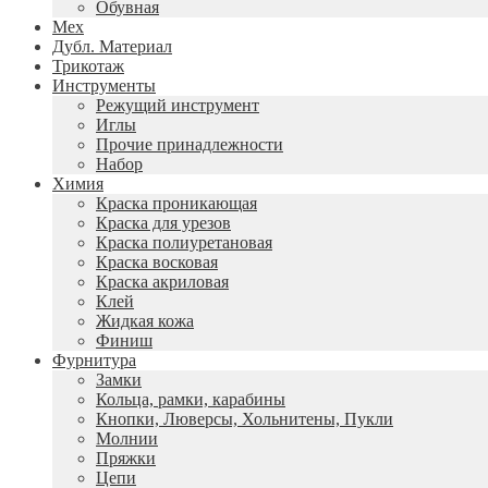
Обувная
Мех
Дубл. Материал
Трикотаж
Инструменты
Режущий инструмент
Иглы
Прочие принадлежности
Набор
Химия
Краска проникающая
Краска для урезов
Краска полиуретановая
Краска восковая
Краска акриловая
Клей
Жидкая кожа
Финиш
Фурнитура
Замки
Кольца, рамки, карабины
Кнопки, Люверсы, Хольнитены, Пукли
Молнии
Пряжки
Цепи