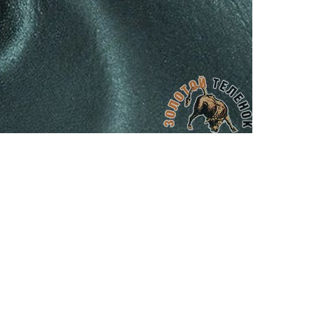
АППРЕТУРА ДЛЯ КОЖИ
APPRETTO BRILLANTE
Артикул: 644
Тип: ГЛЯНЦЕВАЯ
Объем: 100 мл
Материал / Состав: Вода, воски, самопо
Цвет: Нейтральный
Бренд: "KENDA FARBEN"
Страна: Италия
/ бут.
300.00
₽