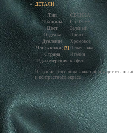
ДЕТАЛИ
Тип
ОВЧИНА
Толщина
0.5-0.7 мм
Цвет
Зеленый
Отделка
Принт
Дубление
Хромовое
Часть кожи
[?]
Целая кожа
Страна
Италия
Ед. измерения
кв.фут
Название этого вида кожи происходит от англий
и контрастного окраса