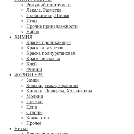
Режущий инструмент
Лекала, Разметка
Пробойники, Шилья
Иглы
Прочие принадлежности
Набор
ХИМИЯ
Краска проникающая
Краска для урезов
Краска полиуретановая
Краска восковая
Клей
Финиш
ФУРНИТУРА
Замки
Кольца, рамки, карабины
Кнопки, Люверсы, Хольнитены
Молнии
Пряжки
Цепи
Стропы
Кожкартон
Прочее
Нитки
Для машинного шва