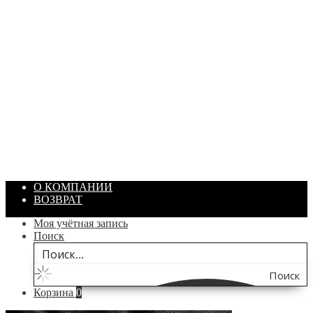
ЦЕПЬ С КАРАБИНАМИ
Артикул: 10809
Размер: 17х13х1200 мм
Материал / Состав: Металл
Цвет: Никель
Страна: Китай
/ шт.
200.00
₽
В корзину
О КОМПАНИИ
ВОЗВРАТ
Моя учётная запись
Поиск
Поиск
Корзина
0
по