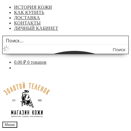
ИСТОРИЯ КОЖИ
КАК КУПИТЬ
ДОСТАВКА
КОНТАКТЫ
ЛИЧНЫЙ КАБИНЕТ
Поиск
по
0.00
₽
0 товаров
сайту
Перейти
Перейти
к
к
навигации
содержимому
Меню