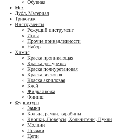
Обувная
Мех
Дубл. Материал
Трикотаж
Инструменты
Режущий инструмент
Иглы
Прочие принадлежности
Набор
Химия
Краска проникающая
Краска для урезов
Краска полиуретановая
Краска восковая
Краска акриловая
Клей
Жидкая кожа
Финиш
Фурнитура
Замки
Кольца, рамки, карабины
Кнопки, Люверсы, Хольнитены, Пукли
Молнии
Пряжки
Цепи