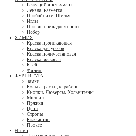
Режущий инструмент
Лекала, Разметка
Пробойники, Шилья
Иглы
Прочие принадлежности
Набор
ХИМИЯ
Краска проникающая
Краска для урезов
Краска полиуретановая
Краска восковая
Клей
Финиш
ФУРНИТУРА
Замки
Кольца, рамки, карабины
Кнопки, Люверсы, Хольнитены
Молнии
Пряжки
Цепи
Стропы
Кожкартон
Прочее
Нитки
Для машинного шва