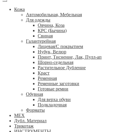
Кожа
Автомобильная, Мебельная
Для одежды
Овчина, Коза
КРС (Бычина)
Свиная
Галантерейная
Лицевая/С покрытием
Нубук, Велюр
Принт, Тиснение, Лак, Пулл-ап
Шорно-седельная
Растительное Дубление
Краст
Ременная
Ременные заготовки
Готовые ремни
Обувная
Для верха обуви
Подкладочная
Форматы
МЕХ
Дубл. Материал
Трикотаж
ИНСТРУМЕНТЫ