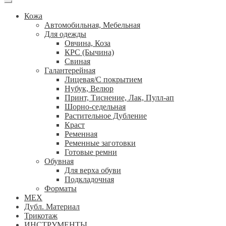
Кожа
Автомобильная, Мебельная
Для одежды
Овчина, Коза
КРС (Бычина)
Свиная
Галантерейная
Лицевая/С покрытием
Нубук, Велюр
Принт, Тиснение, Лак, Пулл-ап
Шорно-седельная
Растительное Дубление
Краст
Ременная
Ременные заготовки
Готовые ремни
Обувная
Для верха обуви
Подкладочная
Форматы
МЕХ
Дубл. Материал
Трикотаж
ИНСТРУМЕНТЫ