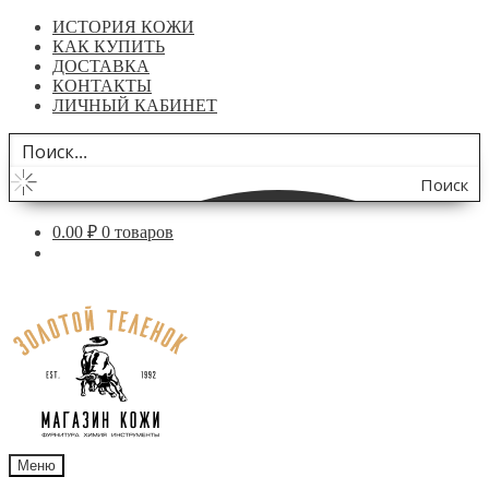
ИСТОРИЯ КОЖИ
КАК КУПИТЬ
ДОСТАВКА
КОНТАКТЫ
ЛИЧНЫЙ КАБИНЕТ
Поиск
по
0.00
₽
0 товаров
сайту
Перейти
Перейти
к
к
навигации
содержимому
Меню