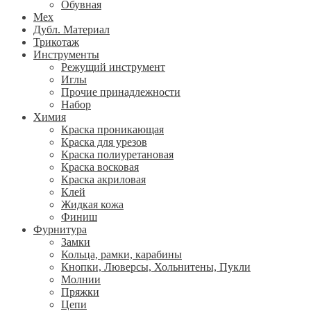
Обувная
Мех
Дубл. Материал
Трикотаж
Инструменты
Режущий инструмент
Иглы
Прочие принадлежности
Набор
Химия
Краска проникающая
Краска для урезов
Краска полиуретановая
Краска восковая
Краска акриловая
Клей
Жидкая кожа
Финиш
Фурнитура
Замки
Кольца, рамки, карабины
Кнопки, Люверсы, Хольнитены, Пукли
Молнии
Пряжки
Цепи