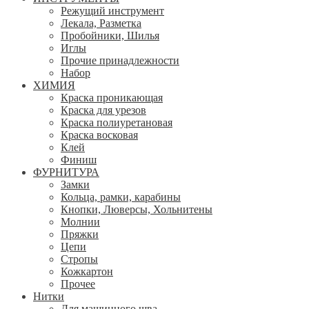
Режущий инструмент
Лекала, Разметка
Пробойники, Шилья
Иглы
Прочие принадлежности
Набор
ХИМИЯ
Краска проникающая
Краска для урезов
Краска полиуретановая
Краска восковая
Клей
Финиш
ФУРНИТУРА
Замки
Кольца, рамки, карабины
Кнопки, Люверсы, Хольнитены
Молнии
Пряжки
Цепи
Стропы
Кожкартон
Прочее
Нитки
Для машинного шва