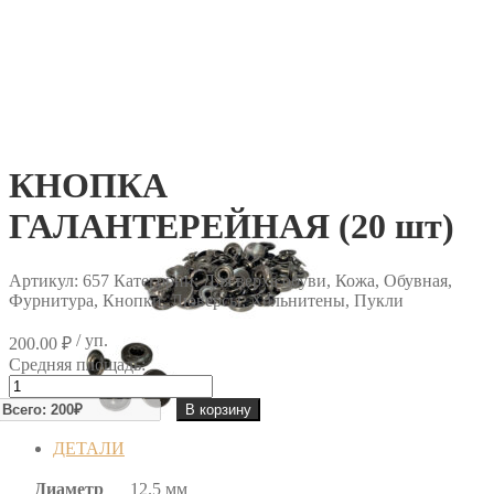
КНОПКА
ГАЛАНТЕРЕЙНАЯ (20 шт)
Артикул:
657
Категории: Для верха обуви, Кожа, Обувная,
Фурнитура, Кнопки, Люверсы, Хольнитены, Пукли
/ уп.
200.00
₽
Средняя площадь:
Количество
товара
В корзину
КНОПКА
ГАЛАНТЕРЕЙНАЯ
ДЕТАЛИ
(20
шт)
Диаметр
12.5 мм