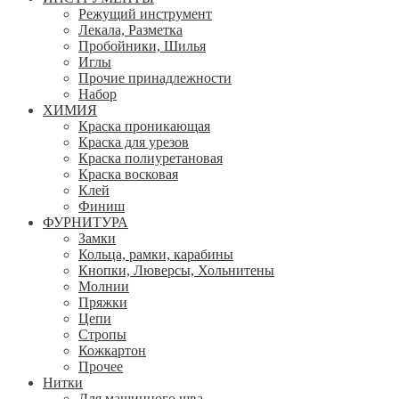
Режущий инструмент
Лекала, Разметка
Пробойники, Шилья
Иглы
Прочие принадлежности
Набор
ХИМИЯ
Краска проникающая
Краска для урезов
Краска полиуретановая
Краска восковая
Клей
Финиш
ФУРНИТУРА
Замки
Кольца, рамки, карабины
Кнопки, Люверсы, Хольнитены
Молнии
Пряжки
Цепи
Стропы
Кожкартон
Прочее
Нитки
Для машинного шва