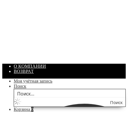
ПАСТА ГОИ
Артикул: 1869
Объем: 40 гр
Цвет: Зеленый
/ шт.
200.00
₽
В корзину
О КОМПАНИИ
ВОЗВРАТ
Моя учётная запись
Поиск
Поиск
Корзина
0
по
сайту