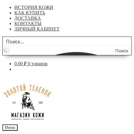
ИСТОРИЯ КОЖИ
КАК КУПИТЬ
ДОСТАВКА
КОНТАКТЫ
ЛИЧНЫЙ КАБИНЕТ
Поиск
по
0.00
₽
0 товаров
сайту
Перейти
Перейти
к
к
навигации
содержимому
Меню