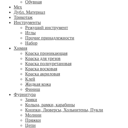
Обувная
Мех
Дубл. Материал
Трикотаж
Инструменты
Режущий инструмент
Иглы
Прочие принадлежности
Набор
Химия
Краска проникающая
Краска для урезов
Краска полиуретановая
Краска восковая
Краска акриловая
Клей
Жидкая кожа
Финиш
Фурнитура
Замки
Кольца, рамки, карабины
Кнопки, Люверсы, Хольнитены, Пукли
Молнии
Пряжки
Цепи