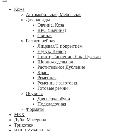
Кожа
Автомобильная, Мебельная
Для одежды
Овчина, Коза
КРС (Бычина)
Свиная
Галантерейная
Лицевая/С покрытием
Нубук, Велюр
Принт, Тиснение, Лак, Пулл-ап
Шорно-седельная
Растительное Дубление
Краст
Ременная
Ременные заготовки
Готовые ремни
Обувная
Для верха обуви
Подкладочная
Форматы
МЕХ
Дубл. Материал
Трикотаж
ИНСТРУМЕНТЫ