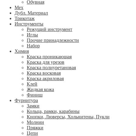
Обувная
Мех
Дубл. Материал
Трикотаж
Инструменты
Режущий инструмент
Иглы
Прочие принадлежности
Набор
Химия
Краска проникающая
Краска для урезов
Краска полиуретановая
Краска восковая
Краска акриловая
Клей
Жидкая кожа
Финиш
Фурнитура
Замки
Кольца, рамки, карабины
Кнопки, Люверсы, Хольнитены, Пукли
Молнии
Пряжки
Цепи