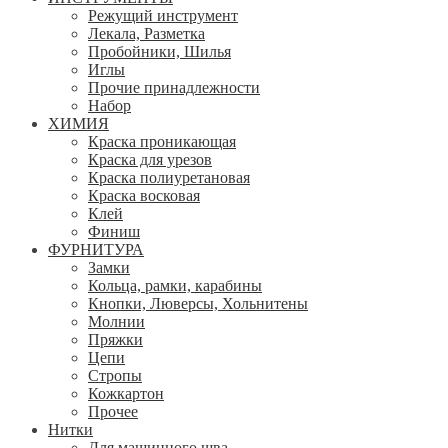
Режущий инструмент
Лекала, Разметка
Пробойники, Шилья
Иглы
Прочие принадлежности
Набор
ХИМИЯ
Краска проникающая
Краска для урезов
Краска полиуретановая
Краска восковая
Клей
Финиш
ФУРНИТУРА
Замки
Кольца, рамки, карабины
Кнопки, Люверсы, Хольнитены
Молнии
Пряжки
Цепи
Стропы
Кожкартон
Прочее
Нитки
Для машинного шва