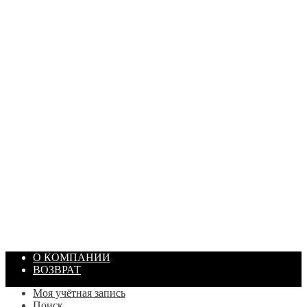
ПАСТА ГОИ
Артикул: 1869
Объем: 40 гр
Цвет: Зеленый
/ шт.
200.00
₽
В корзину
О КОМПАНИИ
ВОЗВРАТ
Моя учётная запись
Поиск