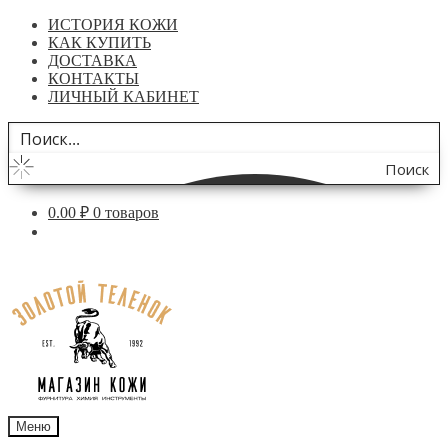
ИСТОРИЯ КОЖИ
КАК КУПИТЬ
ДОСТАВКА
КОНТАКТЫ
ЛИЧНЫЙ КАБИНЕТ
Поиск
по
0.00
₽
0 товаров
сайту
Перейти
Перейти
к
к
навигации
содержимому
Меню