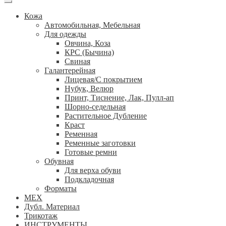
Кожа
Автомобильная, Мебельная
Для одежды
Овчина, Коза
КРС (Бычина)
Свиная
Галантерейная
Лицевая/С покрытием
Нубук, Велюр
Принт, Тиснение, Лак, Пулл-ап
Шорно-седельная
Растительное Дубление
Краст
Ременная
Ременные заготовки
Готовые ремни
Обувная
Для верха обуви
Подкладочная
Форматы
МЕХ
Дубл. Материал
Трикотаж
ИНСТРУМЕНТЫ