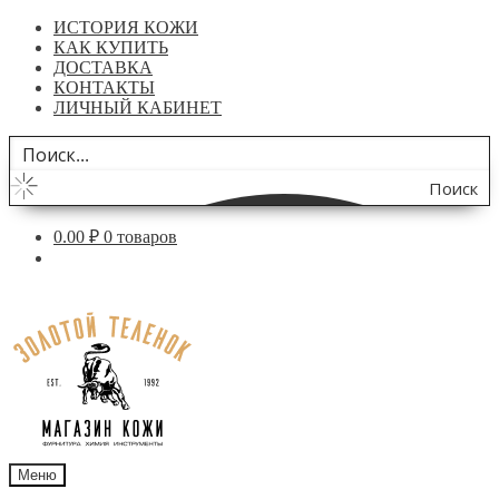
ИСТОРИЯ КОЖИ
КАК КУПИТЬ
ДОСТАВКА
КОНТАКТЫ
ЛИЧНЫЙ КАБИНЕТ
Поиск
по
0.00
₽
0 товаров
сайту
Перейти
Перейти
к
к
навигации
содержимому
Меню