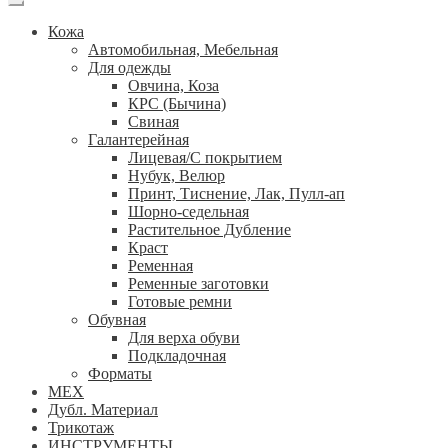
Кожа
Автомобильная, Мебельная
Для одежды
Овчина, Коза
КРС (Бычина)
Свиная
Галантерейная
Лицевая/С покрытием
Нубук, Велюр
Принт, Тиснение, Лак, Пулл-ап
Шорно-седельная
Растительное Дубление
Краст
Ременная
Ременные заготовки
Готовые ремни
Обувная
Для верха обуви
Подкладочная
Форматы
МЕХ
Дубл. Материал
Трикотаж
ИНСТРУМЕНТЫ