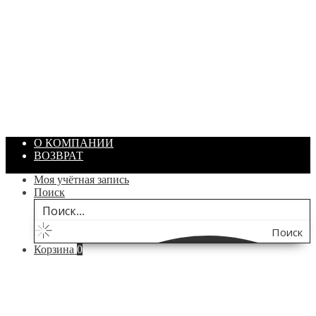
ПАСТА ГОИ
Артикул: 1869
Объем: 40 гр
Цвет: Зеленый
/ шт.
200.00
₽
В корзину
О КОМПАНИИ
ВОЗВРАТ
Моя учётная запись
Поиск
Поиск
Корзина
0
по
сайту