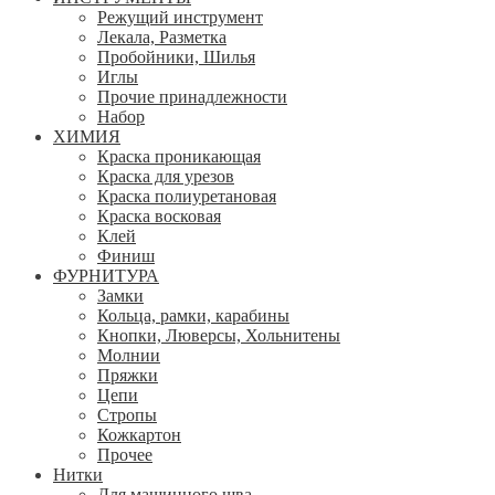
Режущий инструмент
Лекала, Разметка
Пробойники, Шилья
Иглы
Прочие принадлежности
Набор
ХИМИЯ
Краска проникающая
Краска для урезов
Краска полиуретановая
Краска восковая
Клей
Финиш
ФУРНИТУРА
Замки
Кольца, рамки, карабины
Кнопки, Люверсы, Хольнитены
Молнии
Пряжки
Цепи
Стропы
Кожкартон
Прочее
Нитки
Для машинного шва