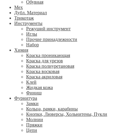
Обувная
Мех
Дубл. Материал
Трикотаж
Инструменты
Режущий инструмент
Иглы
Прочие принадлежности
Набор
Химия
Краска проникающая
Краска для урезов
Краска полиуретановая
Краска восковая
Краска акриловая
Клей
Жидкая кожа
Финиш
Фурнитура
Замки
Кольца, рамки, карабины
Кнопки, Люверсы, Хольнитены, Пукли
Молнии
Пряжки
Цепи