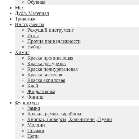
Обувная
Мех
Дубл. Материал
Трикотаж
Инструменты
Режущий инструмент
Иглы
Прочие принадлежности
Набор
Химия
Краска проникающая
Краска для урезов
Краска полиуретановая
Краска восковая
Краска акриловая
Клей
Жидкая кожа
Финиш
Фурнитура
Замки
Кольца, рамки, карабины
Кнопки, Люверсы, Хольнитены, Пукли
Молнии
Пряжки
Цепи