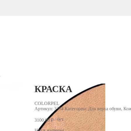
А
КРАСКА
COLORPEL
Артикул:
3354
Категории: Для верха обуви, Ко
/ бут.
3100.00
₽
Нет в наличии