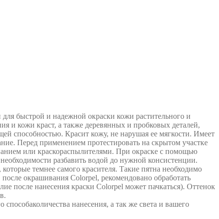
 для быстрой и надежной окраски кожи растительного и
я и кожи краст, а также деревянных и пробковых деталей,
ей способностью. Красит кожу, не нарушая ее мягкости. Имеет
ание. Перед применением протестировать на скрытом участке
унанием или краскораспылителями. При окраске с помощью
 необходимости разбавить водой до нужной консистенции.
которые темнее самого красителя. Такие пятна необходимо
 после окрашивания Colorpel, рекомендовано обработать
лие после нанесения краски Colorpel может пачкаться). Оттенок
в.
о способаколичества нанесения, а так же света и вашего