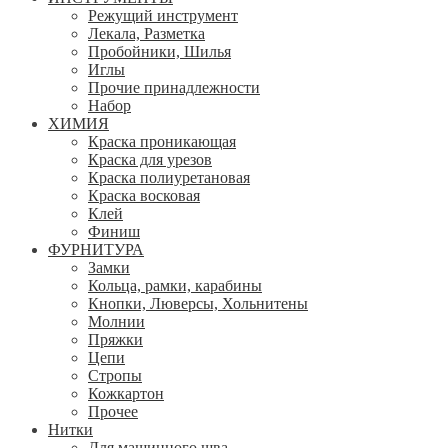
Режущий инструмент
Лекала, Разметка
Пробойники, Шилья
Иглы
Прочие принадлежности
Набор
ХИМИЯ
Краска проникающая
Краска для урезов
Краска полиуретановая
Краска восковая
Клей
Финиш
ФУРНИТУРА
Замки
Кольца, рамки, карабины
Кнопки, Люверсы, Хольнитены
Молнии
Пряжки
Цепи
Стропы
Кожкартон
Прочее
Нитки
Для машинного шва