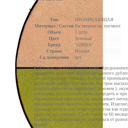
ДЕТАЛИ
Тип
ПРОНИКАЮЩАЯ
Материал / Состав
Растворители, пигмент
Объем
1 литр
Цвет
Зеленый
Бренд
"GIRBA"
Страна
Италия
Ед. измерения
бут.
Краситель для натуральной кожи. Предназначен
хромового дубления, комбинированного дублени
стелек и подошв. Обладает глубокой проникающ
небольшой расход при окраске, быстрое высых
изделия. Наносится тампоном ( спонжем ), ок
аэрографа, краску необходимо процедить и при
Проникающий краситель не закрашивает пятна, 
предварительно вывести очистителем. Изделие,
кремами, воском или аппретурами (так как изде
цвета см. на упаковке. Срок годности 60 месяце
Выкрасы на образце могут отличаться от разног
экрана.