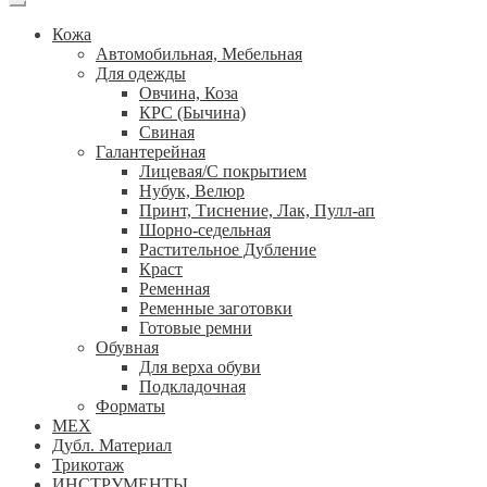
Кожа
Автомобильная, Мебельная
Для одежды
Овчина, Коза
КРС (Бычина)
Свиная
Галантерейная
Лицевая/С покрытием
Нубук, Велюр
Принт, Тиснение, Лак, Пулл-ап
Шорно-седельная
Растительное Дубление
Краст
Ременная
Ременные заготовки
Готовые ремни
Обувная
Для верха обуви
Подкладочная
Форматы
МЕХ
Дубл. Материал
Трикотаж
ИНСТРУМЕНТЫ