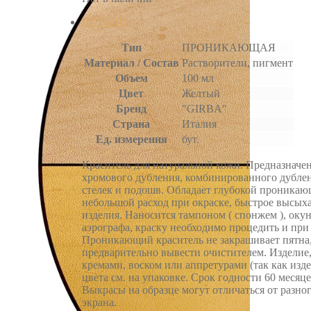
ДЕТАЛИ
Тип
ПРОНИКАЮЩАЯ
Материал / Состав
Растворители, пигмент
Объем
100 мл
Цвет
Желтый
Бренд
"GIRBA"
Страна
Италия
Ед. измерения
бут.
Краситель для натуральной кожи. Предназначен
хромового дубления, комбинированного дублени
стелек и подошв. Обладает глубокой проникающ
небольшой расход при окраске, быстрое высых
изделия. Наносится тампоном ( спонжем ), ок
аэрографа, краску необходимо процедить и при
Проникающий краситель не закрашивает пятна, 
предварительно вывести очистителем. Изделие,
кремами, воском или аппретурами (так как изде
цвета см. на упаковке. Срок годности 60 месяце
Выкрасы на образце могут отличаться от разног
экрана.