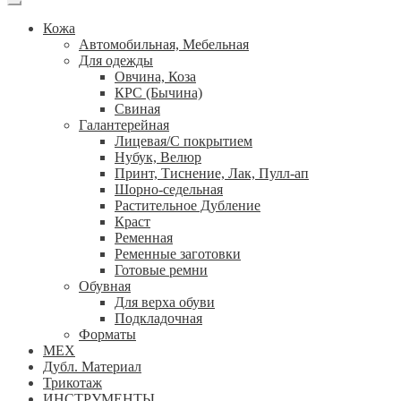
Кожа
Автомобильная, Мебельная
Для одежды
Овчина, Коза
КРС (Бычина)
Свиная
Галантерейная
Лицевая/С покрытием
Нубук, Велюр
Принт, Тиснение, Лак, Пулл-ап
Шорно-седельная
Растительное Дубление
Краст
Ременная
Ременные заготовки
Готовые ремни
Обувная
Для верха обуви
Подкладочная
Форматы
МЕХ
Дубл. Материал
Трикотаж
ИНСТРУМЕНТЫ