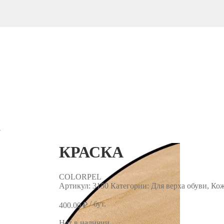
А
КРАСКА
COLORPEL
Артикул:
3150
Категории: Для верха обуви, Ко
/ бут.
400.00
₽
Нет в наличии