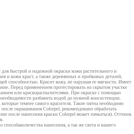
 для быстрой и надежной окраски кожи растительного и
я и кожи краст, а также деревянных и пробковых деталей,
ей способностью. Красит кожу, не нарушая ее мягкости. Имеет
ание. Перед применением протестировать на скрытом участке
унанием или краскораспылителями. При окраске с помощью
 необходимости разбавить водой до нужной консистенции.
которые темнее самого красителя. Такие пятна необходимо
 после окрашивания Colorpel, рекомендовано обработать
лие после нанесения краски Colorpel может пачкаться). Оттенок
в.
о способаколичества нанесения, а так же света и вашего