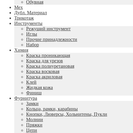
Обувная
Мех
Дубл. Материал
Трикотаж
Инструменты
Режущий инструмент
Иглы
Прочие принадлежности
Набор
Химия
Краска проникающая
Краска для урезов
Краска полиуретановая
Краска восковая
Краска акриловая
Клей
Жидкая кожа
Финиш
Фурнитура
Замки
Кольца, рамки, карабины
Кнопки, Люверсы, Хольнитены, Пукли
Молнии
Пряжки
Цепи