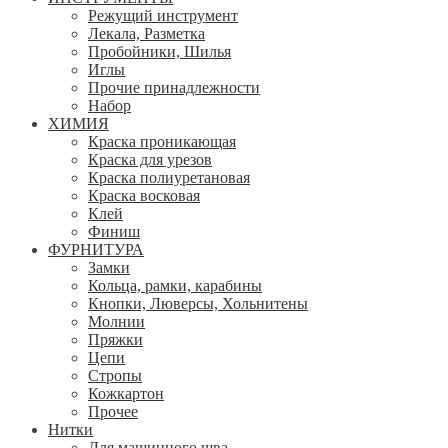
Режущий инструмент
Лекала, Разметка
Пробойники, Шилья
Иглы
Прочие принадлежности
Набор
ХИМИЯ
Краска проникающая
Краска для урезов
Краска полиуретановая
Краска восковая
Клей
Финиш
ФУРНИТУРА
Замки
Кольца, рамки, карабины
Кнопки, Люверсы, Хольнитены
Молнии
Пряжки
Цепи
Стропы
Кожкартон
Прочее
Нитки
Для машинного шва