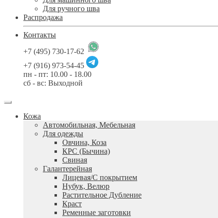
Для ручного шва
Распродажа
Контакты
+7 (495) 730-17-62
+7 (916) 973-54-45
пн - пт: 10.00 - 18.00
сб - вс: Выходной
Кожа
Автомобильная, Мебельная
Для одежды
Овчина, Коза
КРС (Бычина)
Свиная
Галантерейная
Лицевая/С покрытием
Нубук, Велюр
Растительное Дубление
Краст
Ременные заготовки