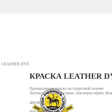
 LEATHER DYE
КРАСКА LEATHER D
Проникающая краска на спиртовой основе
Артикул:
1242
Категории: Для верха обуви, Ко
/ бут.
400.00
₽
Нет в наличии