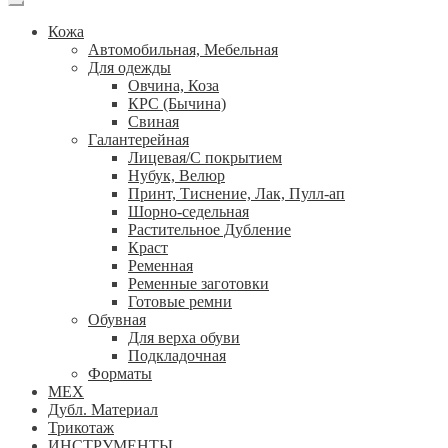
Кожа
Автомобильная, Мебельная
Для одежды
Овчина, Коза
КРС (Бычина)
Свиная
Галантерейная
Лицевая/С покрытием
Нубук, Велюр
Принт, Тиснение, Лак, Пулл-ап
Шорно-седельная
Растительное Дубление
Краст
Ременная
Ременные заготовки
Готовые ремни
Обувная
Для верха обуви
Подкладочная
Форматы
МЕХ
Дубл. Материал
Трикотаж
ИНСТРУМЕНТЫ