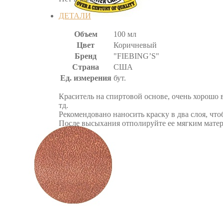
ДЕТАЛИ
Объем
100 мл
Цвет
Коричневый
Бренд
"FIEBING’S"
Страна
США
Ед. измерения
бут.
Краситель на спиртовой основе, очень хорошо
тд.
Рекомендовано наносить краску в два слоя, чт
После высыхания отполируйте ее мягким мате