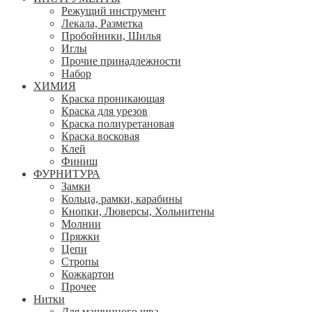
Режущий инструмент
Лекала, Разметка
Пробойники, Шилья
Иглы
Прочие принадлежности
Набор
ХИМИЯ
Краска проникающая
Краска для урезов
Краска полиуретановая
Краска восковая
Клей
Финиш
ФУРНИТУРА
Замки
Кольца, рамки, карабины
Кнопки, Люверсы, Хольнитены
Молнии
Пряжки
Цепи
Стропы
Кожкартон
Прочее
Нитки
Для машинного шва