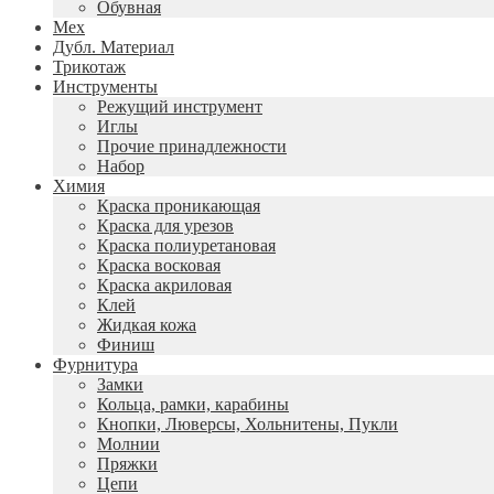
Обувная
Мех
Дубл. Материал
Трикотаж
Инструменты
Режущий инструмент
Иглы
Прочие принадлежности
Набор
Химия
Краска проникающая
Краска для урезов
Краска полиуретановая
Краска восковая
Краска акриловая
Клей
Жидкая кожа
Финиш
Фурнитура
Замки
Кольца, рамки, карабины
Кнопки, Люверсы, Хольнитены, Пукли
Молнии
Пряжки
Цепи