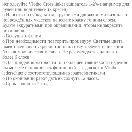
используйте Vlotho Cross linker сшиватель 1-2% (например для
рулей или водительских кресел)
o Нанести на губку, затем, круговыми движениями начиная от
повреждённых участков нанесите краску тонким слоем.
Будьте аккуратными при окрашивании, чтобы не закрасить
нити швов.
o Высушить феном.
o При необходимости повторить процедуру. Светлые цвета
имеют меньшую укрывистость поэтому требуют нанесения
большим количеством слоев. Не рекомендуется наносить
более 6 слоев.
o Для придания матовости или большей глянцевости изделию
вы можете использовать финишный лак для кожи Vlotho
lederschutz с соответствующими характеристиками.
o По окончании работ дать высохнуть 12 часов.
o Срок годности 2 года