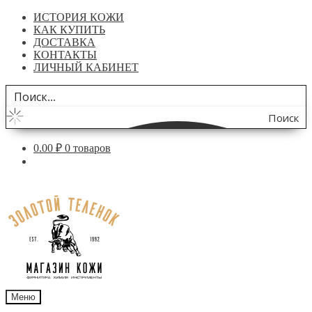
ИСТОРИЯ КОЖИ
КАК КУПИТЬ
ДОСТАВКА
КОНТАКТЫ
ЛИЧНЫЙ КАБИНЕТ
Поиск
по
0.00
₽
0 товаров
сайту
Перейти
Перейти
к
к
навигации
содержимому
Меню