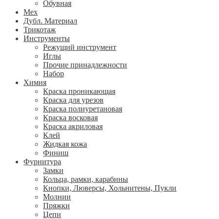
Обувная
Мех
Дубл. Материал
Трикотаж
Инструменты
Режущий инструмент
Иглы
Прочие принадлежности
Набор
Химия
Краска проникающая
Краска для урезов
Краска полиуретановая
Краска восковая
Краска акриловая
Клей
Жидкая кожа
Финиш
Фурнитура
Замки
Кольца, рамки, карабины
Кнопки, Люверсы, Хольнитены, Пукли
Молнии
Пряжки
Цепи