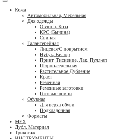
Кожа
Автомобильная, Мебельная
Для одежды
Овчина, Коза
КРС (Бычина)
Свиная
Галантерейная
Лицевая/С покрытием
Нубук, Велюр
Принт, Тиснение, Лак, Пулл-ап
Шорно-седельная
Растительное Дубление
Краст
Ременная
Ременные заготовки
Готовые ремни
Обувная
Для верха обуви
Подкладочная
Форматы
МЕХ
Дубл. Материал
Трикотаж
ИНСТРУМЕНТЫ