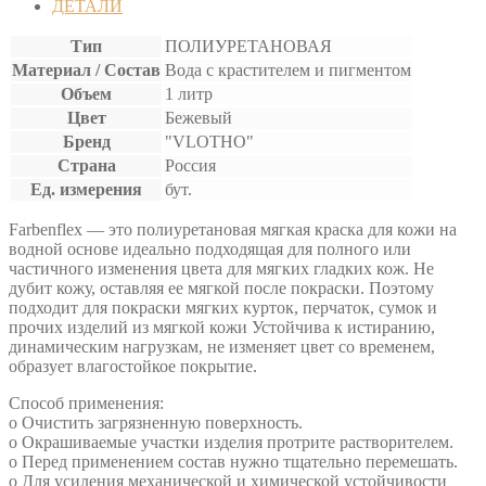
ДЕТАЛИ
Тип
ПОЛИУРЕТАНОВАЯ
Материал / Состав
Вода с крастителем и пигментом
Объем
1 литр
Цвет
Бежевый
Бренд
"VLOTHO"
Страна
Россия
Ед. измерения
бут.
Farbenflex — это полиуретановая мягкая краска для кожи на
водной основе идеально подходящая для полного или
частичного изменения цвета для мягких гладких кож. Не
дубит кожу, оставляя ее мягкой после покраски. Поэтому
подходит для покраски мягких курток, перчаток, сумок и
прочих изделий из мягкой кожи Устойчива к истиранию,
динамическим нагрузкам, не изменяет цвет со временем,
образует влагостойкое покрытие.
Способ применения:
o Очистить загрязненную поверхность.
o Окрашиваемые участки изделия протрите растворителем.
o Перед применением состав нужно тщательно перемешать.
o Для усиления механической и химической устойчивости