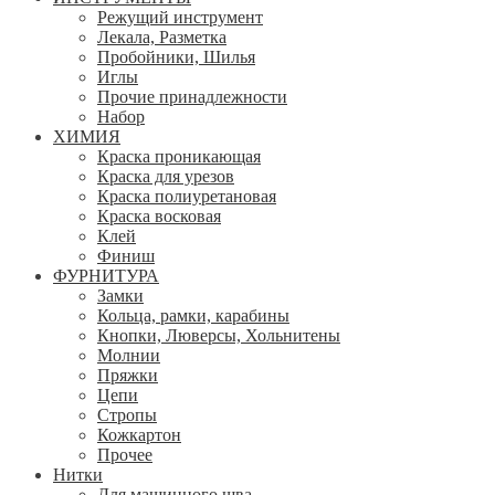
Режущий инструмент
Лекала, Разметка
Пробойники, Шилья
Иглы
Прочие принадлежности
Набор
ХИМИЯ
Краска проникающая
Краска для урезов
Краска полиуретановая
Краска восковая
Клей
Финиш
ФУРНИТУРА
Замки
Кольца, рамки, карабины
Кнопки, Люверсы, Хольнитены
Молнии
Пряжки
Цепи
Стропы
Кожкартон
Прочее
Нитки
Для машинного шва