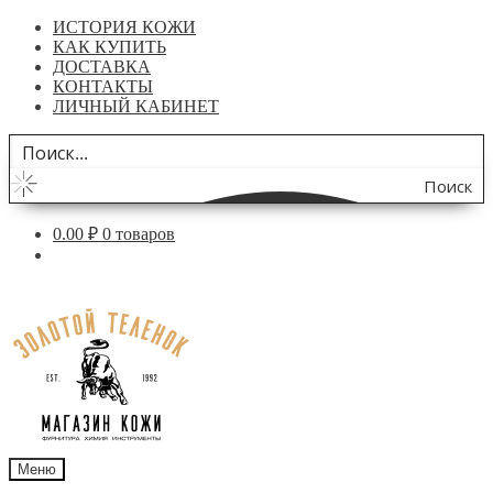
ИСТОРИЯ КОЖИ
КАК КУПИТЬ
ДОСТАВКА
КОНТАКТЫ
ЛИЧНЫЙ КАБИНЕТ
Поиск
по
0.00
₽
0 товаров
сайту
Перейти
Перейти
к
к
навигации
содержимому
Меню