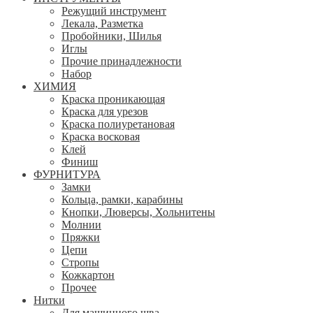
Режущий инструмент
Лекала, Разметка
Пробойники, Шилья
Иглы
Прочие принадлежности
Набор
ХИМИЯ
Краска проникающая
Краска для урезов
Краска полиуретановая
Краска восковая
Клей
Финиш
ФУРНИТУРА
Замки
Кольца, рамки, карабины
Кнопки, Люверсы, Хольнитены
Молнии
Пряжки
Цепи
Стропы
Кожкартон
Прочее
Нитки
Для машинного шва