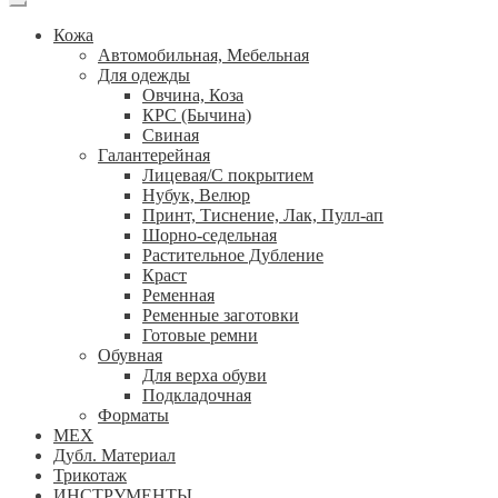
Кожа
Автомобильная, Мебельная
Для одежды
Овчина, Коза
КРС (Бычина)
Свиная
Галантерейная
Лицевая/С покрытием
Нубук, Велюр
Принт, Тиснение, Лак, Пулл-ап
Шорно-седельная
Растительное Дубление
Краст
Ременная
Ременные заготовки
Готовые ремни
Обувная
Для верха обуви
Подкладочная
Форматы
МЕХ
Дубл. Материал
Трикотаж
ИНСТРУМЕНТЫ