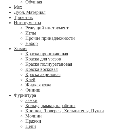
Обувная
Мех
Дубл. Материал
Трикотаж
Инструменты
Режущий инструмент
Иглы
Прочие принадлежности
Набор
Химия
Краска проникающая
Краска для урезов
Краска полиуретановая
Краска восковая
Краска акриловая
Клей
Жидкая кожа
Финиш
Фурнитура
Замки
Кольца, рамки, карабины
Кнопки, Люверсы, Хольнитены, Пукли
Молнии
Пряжки
Цепи