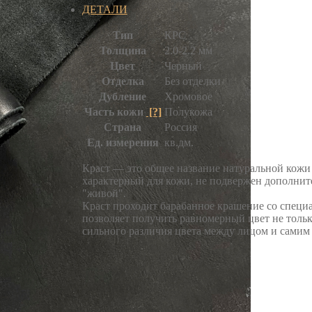
ДЕТАЛИ
Тип
КРС
Толщина
2.0-2.2 мм
Цвет
Черный
Отделка
Без отделки
Дубление
Хромовое
Часть кожи
[?]
Полукожа
Страна
Россия
Ед. измерения
кв.дм.
Краст — это общее название натуральной кожи 
характерный для кожи, не подвержен дополнит
"живой".
Краст проходит барабанное крашение со специ
позволяет получить равномерный цвет не только
сильного различия цвета между лицом и самим 