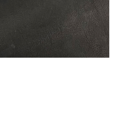
АППРЕТУРА ДЛЯ КОЖИ
APPRETTO MILD
Артикул: 818
Тип: ГЛЯНЦЕВАЯ
Объем: 1 литр
Материал / Состав: Вода, воски, самопо