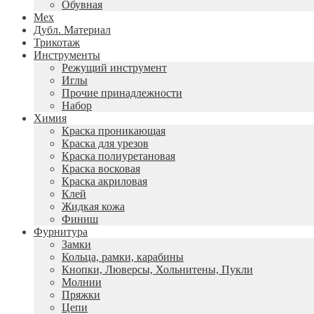
Обувная
Мех
Дубл. Материал
Трикотаж
Инструменты
Режущий инструмент
Иглы
Прочие принадлежности
Набор
Химия
Краска проникающая
Краска для урезов
Краска полиуретановая
Краска восковая
Краска акриловая
Клей
Жидкая кожа
Финиш
Фурнитура
Замки
Кольца, рамки, карабины
Кнопки, Люверсы, Хольнитены, Пукли
Молнии
Пряжки
Цепи