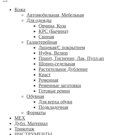
Кожа
Автомобильная, Мебельная
Для одежды
Овчина, Коза
КРС (Бычина)
Свиная
Галантерейная
Лицевая/С покрытием
Нубук, Велюр
Принт, Тиснение, Лак, Пулл-ап
Шорно-седельная
Растительное Дубление
Краст
Ременная
Ременные заготовки
Готовые ремни
Обувная
Для верха обуви
Подкладочная
Форматы
МЕХ
Дубл. Материал
Трикотаж
ИНСТРУМЕНТЫ