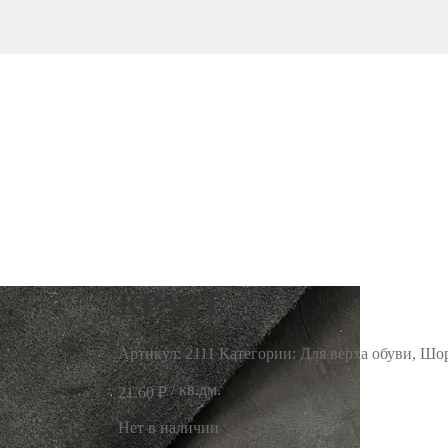
КРАСТ
Артикул:
2111
Категории: Для верха обуви, Шор
/ кв.дм.
21.60
₽
Нет в наличии