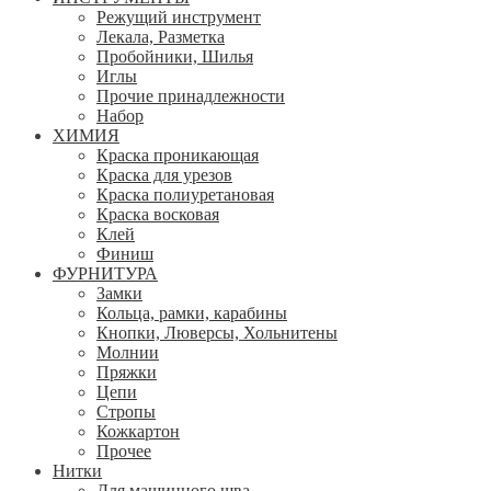
Режущий инструмент
Лекала, Разметка
Пробойники, Шилья
Иглы
Прочие принадлежности
Набор
ХИМИЯ
Краска проникающая
Краска для урезов
Краска полиуретановая
Краска восковая
Клей
Финиш
ФУРНИТУРА
Замки
Кольца, рамки, карабины
Кнопки, Люверсы, Хольнитены
Молнии
Пряжки
Цепи
Стропы
Кожкартон
Прочее
Нитки
Для машинного шва