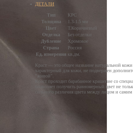
ДЕТАЛИ
Тип
КРС
Толщина
1.3-1.5 мм
Цвет
Т.Коричневый
Отделка
Без отделки
Дубление
Хромовое
Страна
Россия
Ед. измерения
кв.дм.
Краст — это общее название натуральной кожи 
характерный для кожи, не подвержен дополнит
"живой".
Краст проходит барабанное крашение со специ
позволяет получить равномерный цвет не только
сильного различия цвета между лицом и самим 