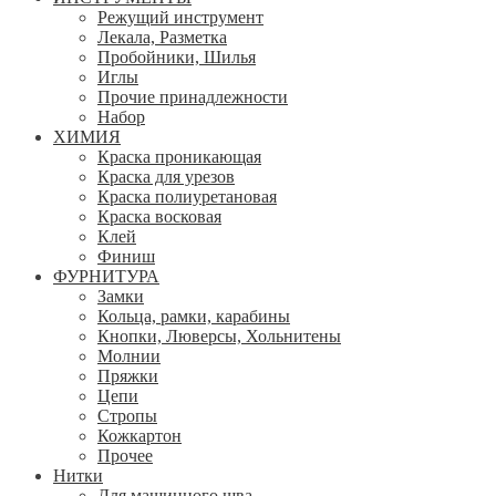
Режущий инструмент
Лекала, Разметка
Пробойники, Шилья
Иглы
Прочие принадлежности
Набор
ХИМИЯ
Краска проникающая
Краска для урезов
Краска полиуретановая
Краска восковая
Клей
Финиш
ФУРНИТУРА
Замки
Кольца, рамки, карабины
Кнопки, Люверсы, Хольнитены
Молнии
Пряжки
Цепи
Стропы
Кожкартон
Прочее
Нитки
Для машинного шва