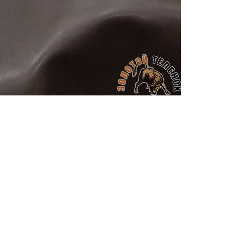
АППРЕТУРА ДЛЯ КОЖИ
APPRETTO BRILLANTE
Артикул: 246
Тип: ГЛЯНЦЕВАЯ
Объем: 100 мл
Материал / Состав: Вода, воски, самопо
Цвет: Черный