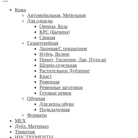
Кожа
Автомобильная, Мебельная
Для одежды
Овчина, Коза
КРС (Бычина)
Свиная
Галантерейная
Лицевая/С покрытием
Нубук, Велюр
Принт, Тиснение, Лак, Пулл-ап
Шорно-седельная
Растительное Дубление
Краст
Ременная
Ременные заготовки
Готовые ремни
Обувная
Для верха обуви
Подкладочная
Форматы
МЕХ
Дубл. Материал
Трикотаж
ИНСТРУМЕНТЫ