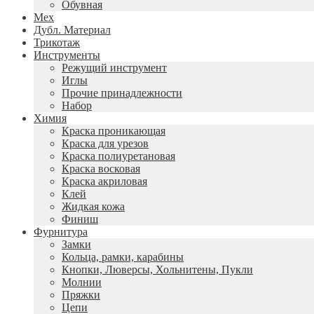
Обувная
Мех
Дубл. Материал
Трикотаж
Инструменты
Режущий инструмент
Иглы
Прочие принадлежности
Набор
Химия
Краска проникающая
Краска для урезов
Краска полиуретановая
Краска восковая
Краска акриловая
Клей
Жидкая кожа
Финиш
Фурнитура
Замки
Кольца, рамки, карабины
Кнопки, Люверсы, Хольнитены, Пукли
Молнии
Пряжки
Цепи