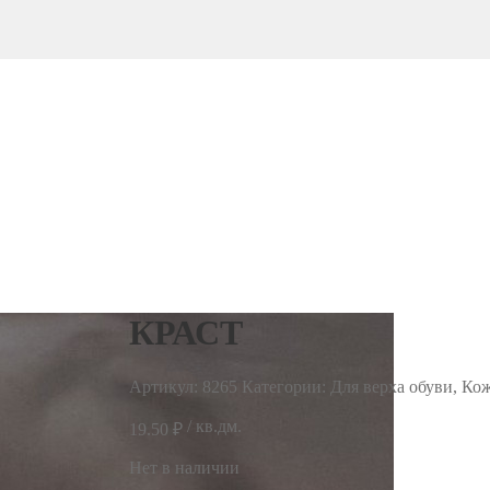
КРАСТ
Артикул:
8265
Категории: Для верха обуви, Кож
/ кв.дм.
19.50
₽
Нет в наличии