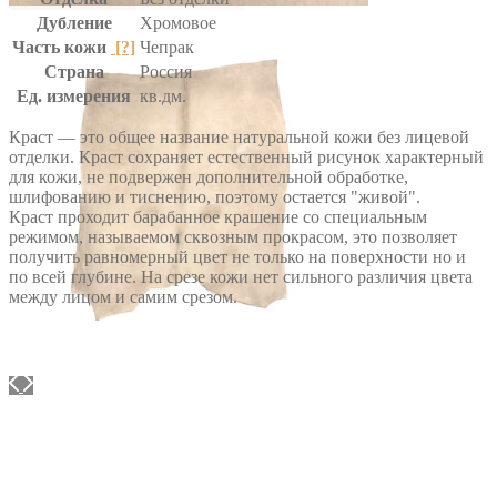
Дубление
Хромовое
Часть кожи
[?]
Чепрак
Страна
Россия
Ед. измерения
кв.дм.
Краст — это общее название натуральной кожи без лицевой
отделки. Краст сохраняет естественный рисунок характерный
для кожи, не подвержен дополнительной обработке,
шлифованию и тиснению, поэтому остается "живой".
Краст проходит барабанное крашение со специальным
режимом, называемом сквозным прокрасом, это позволяет
получить равномерный цвет не только на поверхности но и
по всей глубине. На срезе кожи нет сильного различия цвета
между лицом и самим срезом.