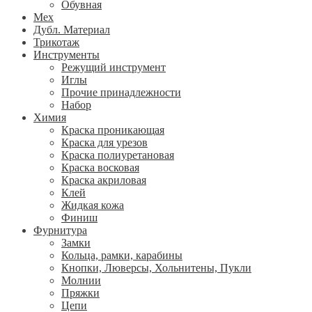
Обувная
Мех
Дубл. Материал
Трикотаж
Инструменты
Режущий инструмент
Иглы
Прочие принадлежности
Набор
Химия
Краска проникающая
Краска для урезов
Краска полиуретановая
Краска восковая
Краска акриловая
Клей
Жидкая кожа
Финиш
Фурнитура
Замки
Кольца, рамки, карабины
Кнопки, Люверсы, Хольнитены, Пукли
Молнии
Пряжки
Цепи