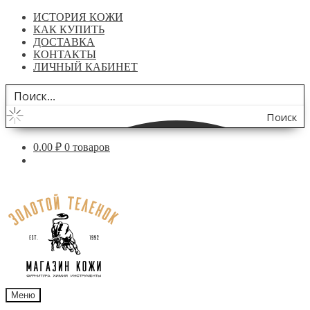
ИСТОРИЯ КОЖИ
КАК КУПИТЬ
ДОСТАВКА
КОНТАКТЫ
ЛИЧНЫЙ КАБИНЕТ
Поиск
по
0.00
₽
0 товаров
сайту
Перейти
Перейти
к
к
навигации
содержимому
Меню