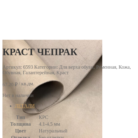
КРАСТ ЧЕПРАК
Артикул:
6593
Категории: Для верха обуви, Ременная, Кожа,
Обувная, Галантерейная, Краст
/ кв.дм.
67.20
₽
Нет в наличии
ДЕТАЛИ
Тип
КРС
Толщина
4.1-4.5 мм
Цвет
Натуральный
Отделка
Без отделки