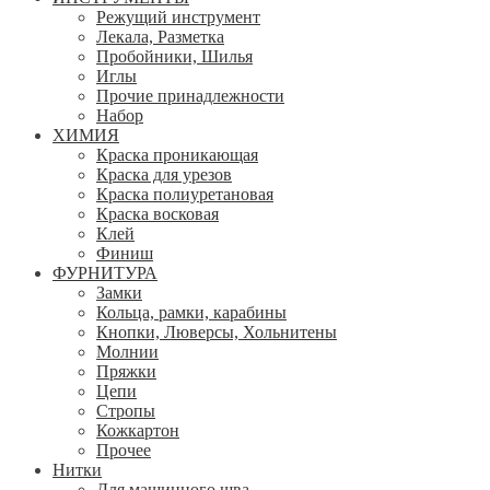
Режущий инструмент
Лекала, Разметка
Пробойники, Шилья
Иглы
Прочие принадлежности
Набор
ХИМИЯ
Краска проникающая
Краска для урезов
Краска полиуретановая
Краска восковая
Клей
Финиш
ФУРНИТУРА
Замки
Кольца, рамки, карабины
Кнопки, Люверсы, Хольнитены
Молнии
Пряжки
Цепи
Стропы
Кожкартон
Прочее
Нитки
Для машинного шва