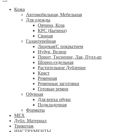
Кожа
Автомобильная, Мебельная
Для одежды
Овчина, Коза
КРС (Бычина)
Свиная
Галантерейная
Лицевая/С покрытием
Нубук, Велюр
Принт, Тиснение, Лак, Пулл-ап
Шорно-седельная
Растительное Дубление
Краст
Ременная
Ременные заготовки
Готовые ремни
Обувная
Для верха обуви
Подкладочная
Форматы
МЕХ
Дубл. Материал
Трикотаж
ИНСТРУМЕНТЫ