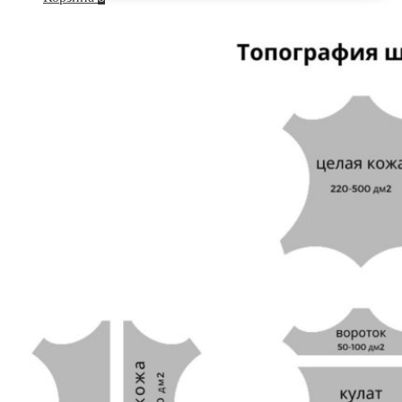
по
сайту