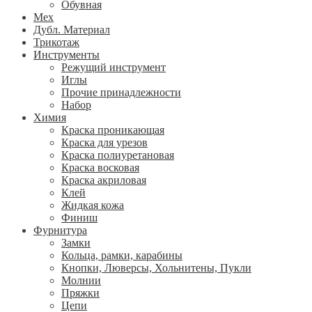
Обувная
Мех
Дубл. Материал
Трикотаж
Инструменты
Режущий инструмент
Иглы
Прочие принадлежности
Набор
Химия
Краска проникающая
Краска для урезов
Краска полиуретановая
Краска восковая
Краска акриловая
Клей
Жидкая кожа
Финиш
Фурнитура
Замки
Кольца, рамки, карабины
Кнопки, Люверсы, Хольнитены, Пукли
Молнии
Пряжки
Цепи