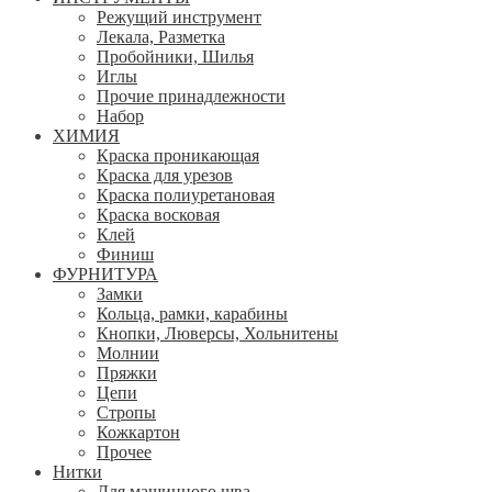
Режущий инструмент
Лекала, Разметка
Пробойники, Шилья
Иглы
Прочие принадлежности
Набор
ХИМИЯ
Краска проникающая
Краска для урезов
Краска полиуретановая
Краска восковая
Клей
Финиш
ФУРНИТУРА
Замки
Кольца, рамки, карабины
Кнопки, Люверсы, Хольнитены
Молнии
Пряжки
Цепи
Стропы
Кожкартон
Прочее
Нитки
Для машинного шва