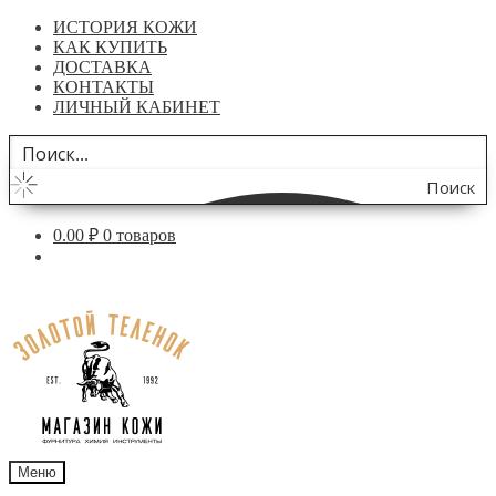
ИСТОРИЯ КОЖИ
КАК КУПИТЬ
ДОСТАВКА
КОНТАКТЫ
ЛИЧНЫЙ КАБИНЕТ
Поиск
по
0.00
₽
0 товаров
сайту
Перейти
Перейти
к
к
навигации
содержимому
Меню