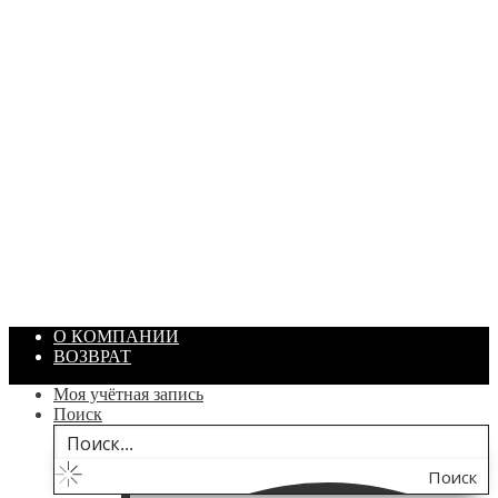
ПАСТА ГОИ
Артикул: 1869
Объем: 40 гр
Цвет: Зеленый
/ шт.
200.00
₽
В корзину
О КОМПАНИИ
ВОЗВРАТ
Моя учётная запись
Поиск
Поиск