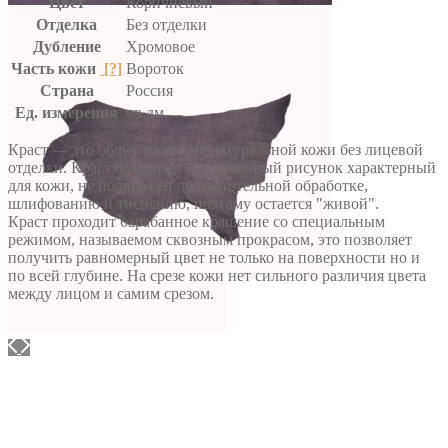
Цвет
Коричневый
Отделка
Без отделки
Дубление
Хромовое
Часть кожи
[?]
Вороток
Страна
Россия
Ед. измерения
кв.дм.
Краст — это общее название натуральной кожи без лицевой
отделки. Краст сохраняет естественный рисунок характерный
для кожи, не подвержен дополнительной обработке,
шлифованию и тиснению, поэтому остается "живой".
Краст проходит барабанное крашение со специальным
режимом, называемом сквозным прокрасом, это позволяет
получить равномерный цвет не только на поверхности но и
по всей глубине. На срезе кожи нет сильного различия цвета
между лицом и самим срезом.