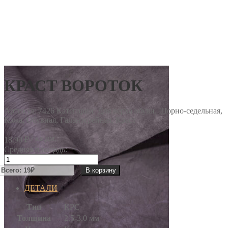
КРАСТ ВОРОТОК
Артикул:
7426
Категории: Для верха обуви, Шорно-седельная,
Кожа, Обувная, Галантерейная, Краст
/ кв.дм.
18.90
₽
Средняя площадь:
Количество
товара
В корзину
КРАСТ
ВОРОТОК
ДЕТАЛИ
Тип
КРС
Толщина
2.5-3.0 мм