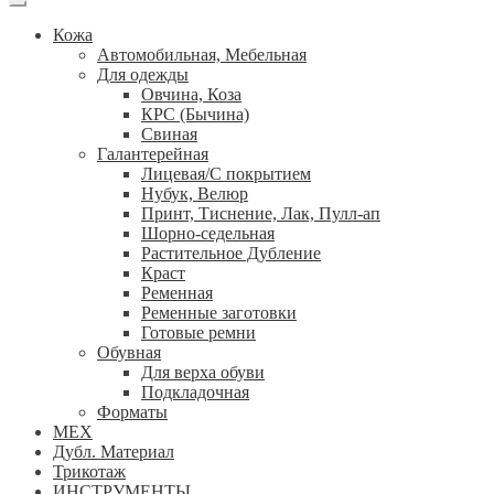
Кожа
Автомобильная, Мебельная
Для одежды
Овчина, Коза
КРС (Бычина)
Свиная
Галантерейная
Лицевая/С покрытием
Нубук, Велюр
Принт, Тиснение, Лак, Пулл-ап
Шорно-седельная
Растительное Дубление
Краст
Ременная
Ременные заготовки
Готовые ремни
Обувная
Для верха обуви
Подкладочная
Форматы
МЕХ
Дубл. Материал
Трикотаж
ИНСТРУМЕНТЫ