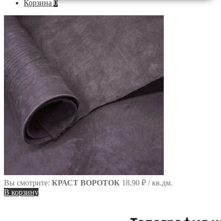
Корзина
0
по
сайту
Вы смотрите:
КРАСТ ВОРОТОК
18.90
₽
/ кв.дм.
В корзину