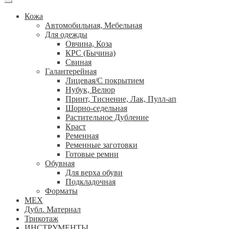
Кожа
Автомобильная, Мебельная
Для одежды
Овчина, Коза
КРС (Бычина)
Свиная
Галантерейная
Лицевая/С покрытием
Нубук, Велюр
Принт, Тиснение, Лак, Пулл-ап
Шорно-седельная
Растительное Дубление
Краст
Ременная
Ременные заготовки
Готовые ремни
Обувная
Для верха обуви
Подкладочная
Форматы
МЕХ
Дубл. Материал
Трикотаж
ИНСТРУМЕНТЫ