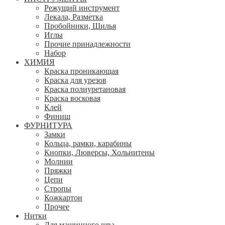
Режущий инструмент
Лекала, Разметка
Пробойники, Шилья
Иглы
Прочие принадлежности
Набор
ХИМИЯ
Краска проникающая
Краска для урезов
Краска полиуретановая
Краска восковая
Клей
Финиш
ФУРНИТУРА
Замки
Кольца, рамки, карабины
Кнопки, Люверсы, Хольнитены
Молнии
Пряжки
Цепи
Стропы
Кожкартон
Прочее
Нитки
Для машинного шва