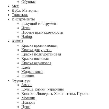
Обувная
Мех
Дубл. Материал
Трикотаж
Инструменты
Режущий инструмент
Иглы
Прочие принадлежности
Набор
Химия
Краска проникающая
Краска для урезов
Краска полиуретановая
Краска восковая
Краска акриловая
Клей
Жидкая кожа
Финиш
Фурнитура
Замки
Кольца, рамки, карабины
Кнопки, Люверсы, Хольнитены, Пукли
Молнии
Пряжки
Цепи