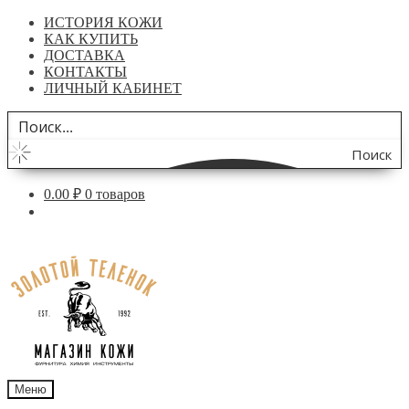
ИСТОРИЯ КОЖИ
КАК КУПИТЬ
ДОСТАВКА
КОНТАКТЫ
ЛИЧНЫЙ КАБИНЕТ
Поиск
по
0.00
₽
0 товаров
сайту
Перейти
Перейти
к
к
навигации
содержимому
Меню