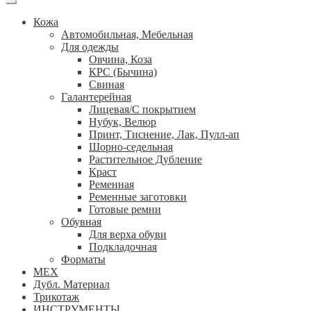
Кожа
Автомобильная, Мебельная
Для одежды
Овчина, Коза
КРС (Бычина)
Свиная
Галантерейная
Лицевая/С покрытием
Нубук, Велюр
Принт, Тиснение, Лак, Пулл-ап
Шорно-седельная
Растительное Дубление
Краст
Ременная
Ременные заготовки
Готовые ремни
Обувная
Для верха обуви
Подкладочная
Форматы
МЕХ
Дубл. Материал
Трикотаж
ИНСТРУМЕНТЫ