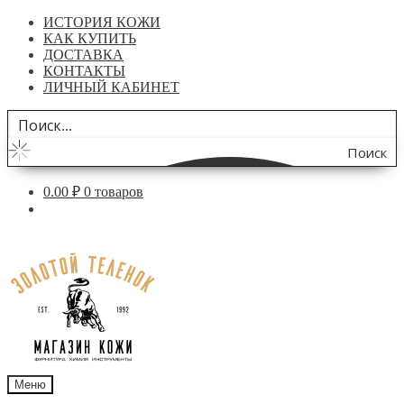
ИСТОРИЯ КОЖИ
КАК КУПИТЬ
ДОСТАВКА
КОНТАКТЫ
ЛИЧНЫЙ КАБИНЕТ
Поиск
по
0.00
₽
0 товаров
сайту
Перейти
Перейти
к
к
навигации
содержимому
Меню