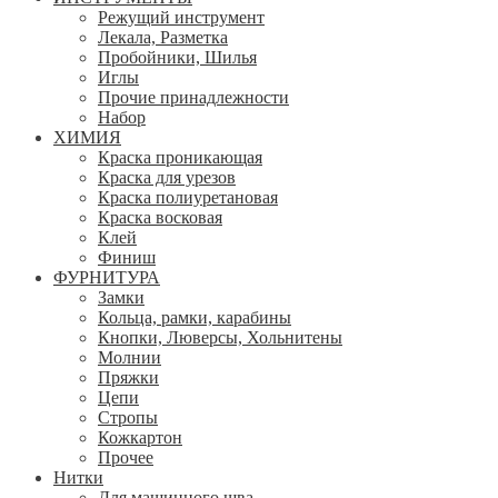
Режущий инструмент
Лекала, Разметка
Пробойники, Шилья
Иглы
Прочие принадлежности
Набор
ХИМИЯ
Краска проникающая
Краска для урезов
Краска полиуретановая
Краска восковая
Клей
Финиш
ФУРНИТУРА
Замки
Кольца, рамки, карабины
Кнопки, Люверсы, Хольнитены
Молнии
Пряжки
Цепи
Стропы
Кожкартон
Прочее
Нитки
Для машинного шва