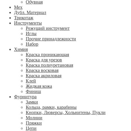
Обувная
Мех
Дубл. Материал
Трикотаж
Инструменты
Режущий инструмент
Иглы
Прочие принадлежности
Набор
Химия
Краска проникающая
Краска для урезов
Краска полиуретановая
Краска восковая
Краска акриловая
Клей
Жидкая кожа
Финиш
Фурнитура
Замки
Кольца, рамки, карабины
Кнопки, Люверсы, Хольнитены, Пукли
Молнии
Пряжки
Цепи