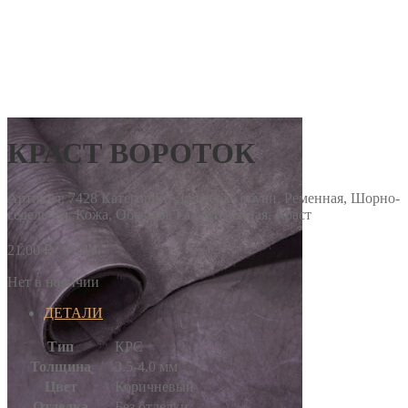
КРАСТ ВОРОТОК
Артикул:
7428
Категории: Для верха обуви, Ременная, Шорно-
седельная, Кожа, Обувная, Галантерейная, Краст
/ кв.дм.
21.00
₽
Нет в наличии
ДЕТАЛИ
Тип
КРС
Толщина
3.5-4.0 мм
Цвет
Коричневый
Отделка
Без отделки