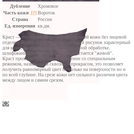
Дубление
Хромовое
Часть кожи
[?]
Вороток
Страна
Россия
Ед. измерения
кв.дм.
Краст — это общее название натуральной кожи без лицевой
отделки. Краст сохраняет естественный рисунок характерный
для кожи, не подвержен дополнительной обработке,
шлифованию и тиснению, поэтому остается "живой".
Краст проходит барабанное крашение со специальным
режимом, называемом сквозным прокрасом, это позволяет
получить равномерный цвет не только на поверхности но и
по всей глубине. На срезе кожи нет сильного различия цвета
между лицом и самим срезом.