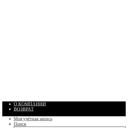
ПАСТА ГОИ
Артикул: 1869
Объем: 40 гр
Цвет: Зеленый
/ шт.
200.00
₽
В корзину
О КОМПАНИИ
ВОЗВРАТ
Моя учётная запись
Поиск