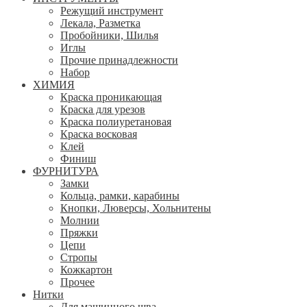
Режущий инструмент
Лекала, Разметка
Пробойники, Шилья
Иглы
Прочие принадлежности
Набор
ХИМИЯ
Краска проникающая
Краска для урезов
Краска полиуретановая
Краска восковая
Клей
Финиш
ФУРНИТУРА
Замки
Кольца, рамки, карабины
Кнопки, Люверсы, Хольнитены
Молнии
Пряжки
Цепи
Стропы
Кожкартон
Прочее
Нитки
Для машинного шва