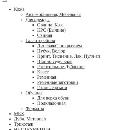
Кожа
Автомобильная, Мебельная
Для одежды
Овчина, Коза
КРС (Бычина)
Свиная
Галантерейная
Лицевая/С покрытием
Нубук, Велюр
Принт, Тиснение, Лак, Пулл-ап
Шорно-седельная
Растительное Дубление
Краст
Ременная
Ременные заготовки
Готовые ремни
Обувная
Для верха обуви
Подкладочная
Форматы
МЕХ
Дубл. Материал
Трикотаж
ИНСТРУМЕНТЫ