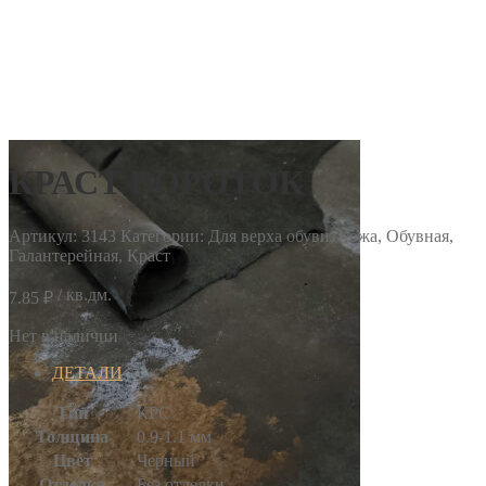
КРАСТ ВОРОТОК
Артикул:
3143
Категории: Для верха обуви, Кожа, Обувная,
Галантерейная, Краст
/ кв.дм.
7.85
₽
Нет в наличии
ДЕТАЛИ
Тип
КРС
Толщина
0.9-1.1 мм
Цвет
Черный
Отделка
Без отделки