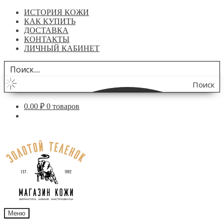
ИСТОРИЯ КОЖИ
КАК КУПИТЬ
ДОСТАВКА
КОНТАКТЫ
ЛИЧНЫЙ КАБИНЕТ
Поиск
по
0.00
₽
0 товаров
сайту
Перейти
Перейти
к
к
навигации
содержимому
Меню