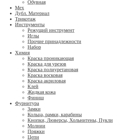
Обувная
Мех
Дубл. Материал
Трикотаж
Инструменты
Режущий инструмент
Иглы
Прочие принадлежности
Набор
Химия
Краска проникающая
Краска для урезов
Краска полиуретановая
Краска восковая
Краска акриловая
Клей
Жидкая кожа
Финиш
Фурнитура
Замки
Кольца, рамки, карабины
Кнопки, Люверсы, Хольнитены, Пукли
Молнии
Пряжки
Цепи