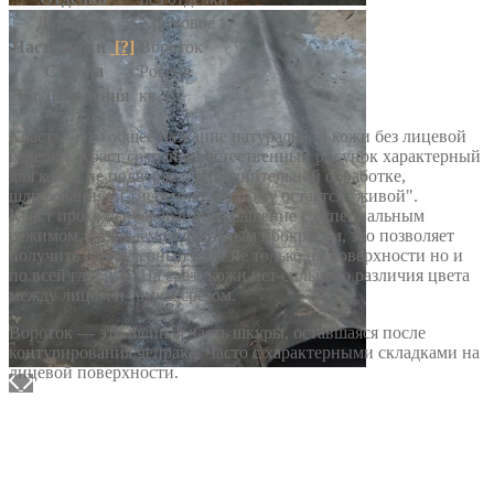
Дубление
Хромовое
Часть кожи
[?]
Вороток
Страна
Россия
Ед. измерения
кв.дм.
Краст — это общее название натуральной кожи без лицевой
отделки. Краст сохраняет естественный рисунок характерный
для кожи, не подвержен дополнительной обработке,
шлифованию и тиснению, поэтому остается "живой".
Краст проходит барабанное крашение со специальным
режимом, называемом сквозным прокрасом, это позволяет
получить равномерный цвет не только на поверхности но и
по всей глубине. На срезе кожи нет сильного различия цвета
между лицом и самим срезом.
Вороток — это шейная часть шкуры, оставшаяся после
контурирования чепрака. Часто с характерными складками на
лицевой поверхности.