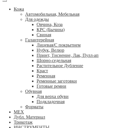
Кожа
Автомобильная, Мебельная
Для одежды
Овчина, Коза
КРС (Бычина)
Свиная
Галантерейная
Лицевая/С покрытием
Нубук, Велюр
Принт, Тиснение, Лак, Пулл-ап
Шорно-седельная
Растительное Дубление
Краст
Ременная
Ременные заготовки
Готовые ремни
Обувная
Для верха обуви
Подкладочная
Форматы
МЕХ
Дубл. Материал
Трикотаж
ИНСТРУМЕНТЫ