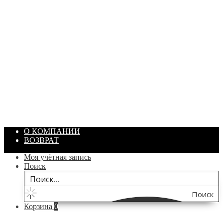
ПАСТА ГОИ
Артикул: 1869
Объем: 40 гр
Цвет: Зеленый
/ шт.
200.00
₽
В корзину
О КОМПАНИИ
ВОЗВРАТ
Моя учётная запись
Поиск
Поиск
Корзина
0
по