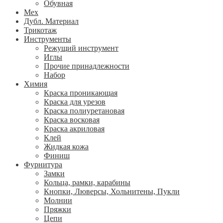
Обувная
Мех
Дубл. Материал
Трикотаж
Инструменты
Режущий инструмент
Иглы
Прочие принадлежности
Набор
Химия
Краска проникающая
Краска для урезов
Краска полиуретановая
Краска восковая
Краска акриловая
Клей
Жидкая кожа
Финиш
Фурнитура
Замки
Кольца, рамки, карабины
Кнопки, Люверсы, Хольнитены, Пукли
Молнии
Пряжки
Цепи