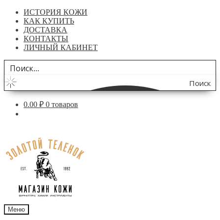
ИСТОРИЯ КОЖИ
КАК КУПИТЬ
ДОСТАВКА
КОНТАКТЫ
ЛИЧНЫЙ КАБИНЕТ
Поиск
по
0.00
₽
0 товаров
сайту
Перейти
Перейти
к
к
навигации
содержимому
Меню