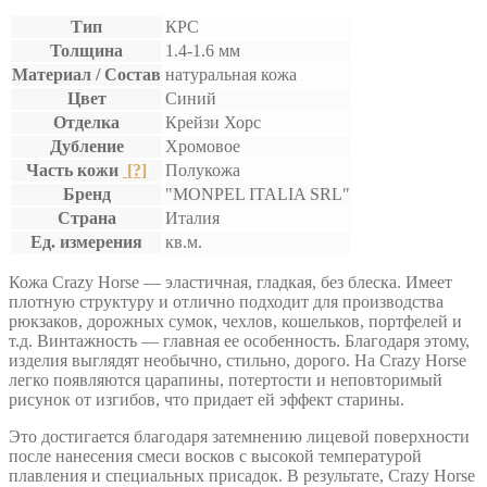
Тип
КРС
Толщина
1.4-1.6 мм
Материал / Состав
натуральная кожа
Цвет
Синий
Отделка
Крейзи Хорс
Дубление
Хромовое
Часть кожи
[?]
Полукожа
Бренд
"MONPEL ITALIA SRL"
Страна
Италия
Ед. измерения
кв.м.
Кожа Crazy Horse — эластичная, гладкая, без блеска. Имеет
плотную структуру и отлично подходит для производства
рюкзаков, дорожных сумок, чехлов, кошельков, портфелей и
т.д. Винтажность — главная ее особенность. Благодаря этому,
изделия выглядят необычно, стильно, дорого. На Crazy Horse
легко появляются царапины, потертости и неповторимый
рисунок от изгибов, что придает ей эффект старины.
Это достигается благодаря затемнению лицевой поверхности
после нанесения смеси восков с высокой температурой
плавления и специальных присадок. В результате, Crazy Horse