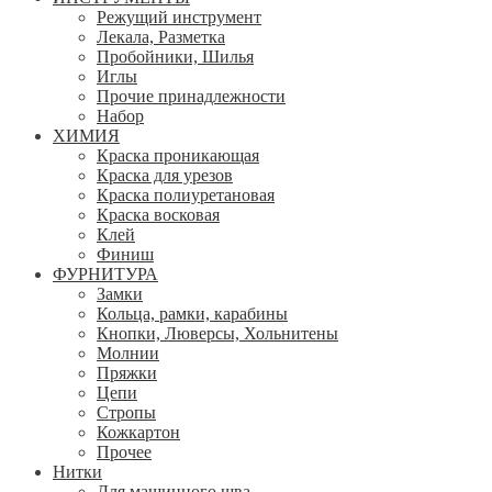
Режущий инструмент
Лекала, Разметка
Пробойники, Шилья
Иглы
Прочие принадлежности
Набор
ХИМИЯ
Краска проникающая
Краска для урезов
Краска полиуретановая
Краска восковая
Клей
Финиш
ФУРНИТУРА
Замки
Кольца, рамки, карабины
Кнопки, Люверсы, Хольнитены
Молнии
Пряжки
Цепи
Стропы
Кожкартон
Прочее
Нитки
Для машинного шва