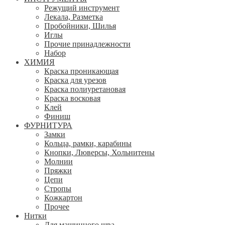
Режущий инструмент
Лекала, Разметка
Пробойники, Шилья
Иглы
Прочие принадлежности
Набор
ХИМИЯ
Краска проникающая
Краска для урезов
Краска полиуретановая
Краска восковая
Клей
Финиш
ФУРНИТУРА
Замки
Кольца, рамки, карабины
Кнопки, Люверсы, Хольнитены
Молнии
Пряжки
Цепи
Стропы
Кожкартон
Прочее
Нитки
Для машинного шва