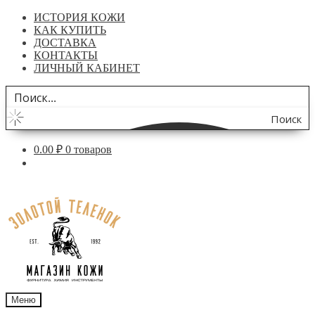
ИСТОРИЯ КОЖИ
КАК КУПИТЬ
ДОСТАВКА
КОНТАКТЫ
ЛИЧНЫЙ КАБИНЕТ
Поиск
по
0.00
₽
0 товаров
сайту
Перейти
Перейти
к
к
навигации
содержимому
Меню