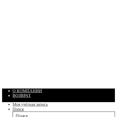
ПАСТА ГОИ
Артикул: 1869
Объем: 40 гр
Цвет: Зеленый
/ шт.
200.00
₽
В корзину
О КОМПАНИИ
ВОЗВРАТ
Моя учётная запись
Поиск