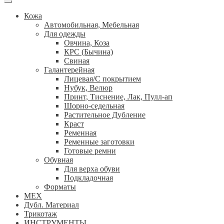
Кожа
Автомобильная, Мебельная
Для одежды
Овчина, Коза
КРС (Бычина)
Свиная
Галантерейная
Лицевая/С покрытием
Нубук, Велюр
Принт, Тиснение, Лак, Пулл-ап
Шорно-седельная
Растительное Дубление
Краст
Ременная
Ременные заготовки
Готовые ремни
Обувная
Для верха обуви
Подкладочная
Форматы
МЕХ
Дубл. Материал
Трикотаж
ИНСТРУМЕНТЫ