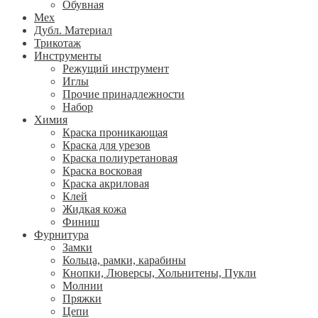
Обувная
Мех
Дубл. Материал
Трикотаж
Инструменты
Режущий инструмент
Иглы
Прочие принадлежности
Набор
Химия
Краска проникающая
Краска для урезов
Краска полиуретановая
Краска восковая
Краска акриловая
Клей
Жидкая кожа
Финиш
Фурнитура
Замки
Кольца, рамки, карабины
Кнопки, Люверсы, Хольнитены, Пукли
Молнии
Пряжки
Цепи