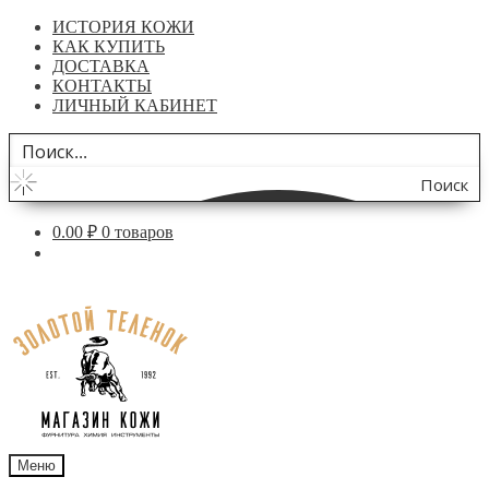
ИСТОРИЯ КОЖИ
КАК КУПИТЬ
ДОСТАВКА
КОНТАКТЫ
ЛИЧНЫЙ КАБИНЕТ
Поиск
по
0.00
₽
0 товаров
сайту
Перейти
Перейти
к
к
навигации
содержимому
Меню