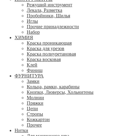
Режущий инструмент
Лекала, Разметка
Пробойники, Шилья
Иглы
Прочие принадлежности
Набор
ХИМИЯ
Краска проникающая
Краска для урезов
Краска полиуретановая
Краска восковая
Клей
Финиш
ФУРНИТУРА
Замки
Кольца, рамки, карабины
Кнопки, Люверсы, Хольнитены
Молнии
Пряжки
Цепи
Стропы
Кожкартон
Прочее
Нитки
Для машинного шва