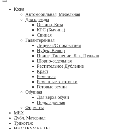
Кожа
Автомобильная, Мебельная
Для одежды
Овчина, Коза
КРС (Бычина)
Свиная
Галантерейная
Лицевая/С покрытием
Нубук, Велюр
Принт, Тиснение, Лак, Пулл-ап
Шорно-седельная
Растительное Дубление
Краст
Ременная
Ременные заготовки
Готовые ремни
Обувная
Для верха обуви
Подкладочная
Форматы
МЕХ
Дубл. Материал
Трикотаж
ИНСТРУМЕНТЫ