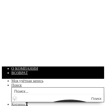
ПАСТА ГОИ
Артикул: 1869
Объем: 40 гр
Цвет: Зеленый
/ шт.
200.00
₽
В корзину
О КОМПАНИИ
ВОЗВРАТ
Моя учётная запись
Поиск
Поиск
Корзина
0
по