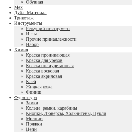
Обувная
Мех
Дубл. Материал
Трикотаж
Инструменты
Режущий инструмент
Иглы
Прочие принадлежности
Набор
Химия
Краска проникающая
Краска для урезов
Краска полиуретановая
Краска восковая
Краска акриловая
Клей
Жидкая кожа
Финиш
Фурнитура
Замки
Кольца, рамки, карабины
Кнопки, Люверсы, Хольнитены, Пукли
Молнии
Пряжки
Цепи