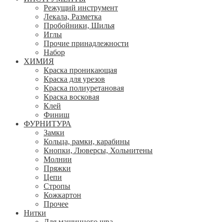
Режущий инструмент
Лекала, Разметка
Пробойники, Шилья
Иглы
Прочие принадлежности
Набор
ХИМИЯ
Краска проникающая
Краска для урезов
Краска полиуретановая
Краска восковая
Клей
Финиш
ФУРНИТУРА
Замки
Кольца, рамки, карабины
Кнопки, Люверсы, Хольнитены
Молнии
Пряжки
Цепи
Стропы
Кожкартон
Прочее
Нитки
Для машинного шва