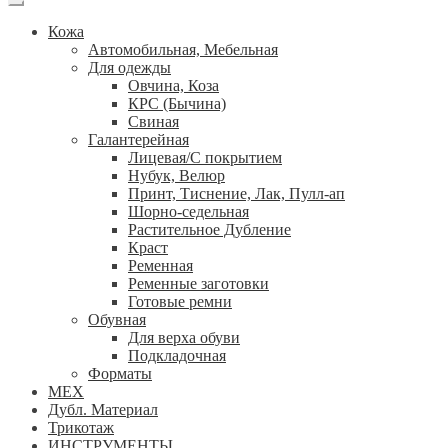
Кожа
Автомобильная, Мебельная
Для одежды
Овчина, Коза
КРС (Бычина)
Свиная
Галантерейная
Лицевая/С покрытием
Нубук, Велюр
Принт, Тиснение, Лак, Пулл-ап
Шорно-седельная
Растительное Дубление
Краст
Ременная
Ременные заготовки
Готовые ремни
Обувная
Для верха обуви
Подкладочная
Форматы
МЕХ
Дубл. Материал
Трикотаж
ИНСТРУМЕНТЫ