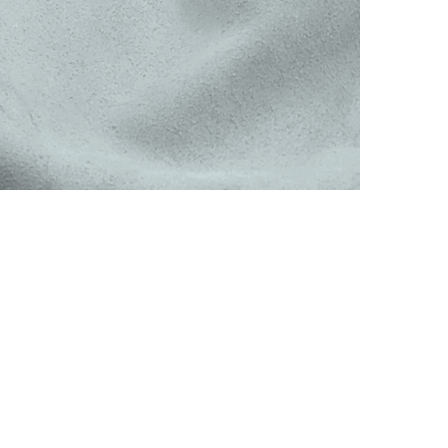
АППРЕТУРА ДЛЯ КОЖИ
APPRETTO SUPER
Артикул: 740
Тип: ГЛЯНЦЕВАЯ
Объем: 1 литр
Материал / Состав: Вода, воски, самопо
Цвет: Нейтральный
Бренд: "KENDA FARBEN"
Страна: Италия
/ бут.
2500.00
₽
В корзину