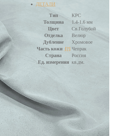
ДЕТАЛИ
Тип
КРС
Толщина
1.4-1.6 мм
Цвет
Св.Голубой
Отделка
Велюр
Дубление
Хромовое
Часть кожи
[?]
Чепрак
Страна
Россия
Ед. измерения
кв.дм.