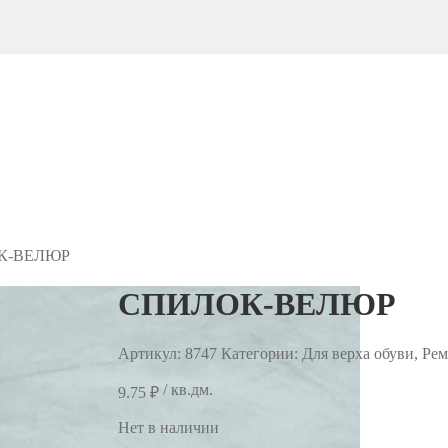
К-ВЕЛЮР
СПИЛОК-ВЕЛЮР
Артикул:
8747
Категории: Для верха обуви, Ре
/ кв.дм.
9.75
₽
Нет в наличии