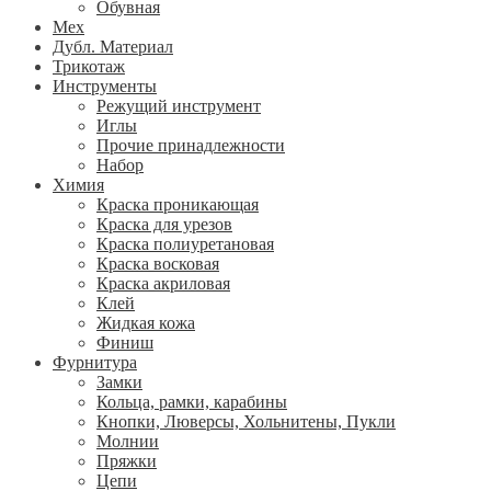
Обувная
Мех
Дубл. Материал
Трикотаж
Инструменты
Режущий инструмент
Иглы
Прочие принадлежности
Набор
Химия
Краска проникающая
Краска для урезов
Краска полиуретановая
Краска восковая
Краска акриловая
Клей
Жидкая кожа
Финиш
Фурнитура
Замки
Кольца, рамки, карабины
Кнопки, Люверсы, Хольнитены, Пукли
Молнии
Пряжки
Цепи