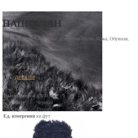
НАППАЛАН
Артикул:
8632
Категории: Для верха обуви, Кожа, Обувная,
Дубл. Материал
/ кв.фут
563.55
₽
Нет в наличии
ДЕТАЛИ
Тип
ДУБЛ.МАТЕРИАЛ
Высота ворса
45-50 мм
Цвет
Черный
Страна
Турция
Ед. измерения
кв.фут