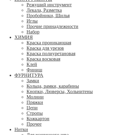
Режущий инструмент
Лекала, Разметка
Пробойники, Шилья
Иглы
Прочие принадлежности
Набор
ХИМИЯ
Краска проникающая
Краска для урезов
Краска полиуретановая
Краска восковая
Клей
Финиш
ФУРНИТУРА
Замки
Кольца, рамки, карабины
Кнопки, Люверсы, Хольнитены
Молнии
Пряжки
Цепи
Стропы
Кожкартон
Прочее
Нитки
Для машинного шва