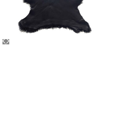
Объем: 25 гр
Материал / Состав: Тугоплавкий воск, карнаубс
Цвет: Коричневый
Страна: Япония
/ шт.
500.00
₽
В корзину