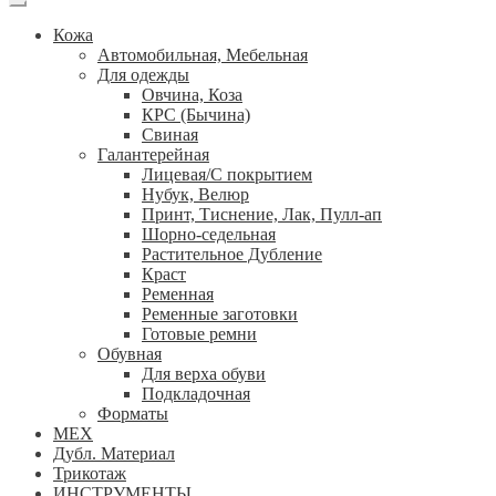
Кожа
Автомобильная, Мебельная
Для одежды
Овчина, Коза
КРС (Бычина)
Свиная
Галантерейная
Лицевая/С покрытием
Нубук, Велюр
Принт, Тиснение, Лак, Пулл-ап
Шорно-седельная
Растительное Дубление
Краст
Ременная
Ременные заготовки
Готовые ремни
Обувная
Для верха обуви
Подкладочная
Форматы
МЕХ
Дубл. Материал
Трикотаж
ИНСТРУМЕНТЫ