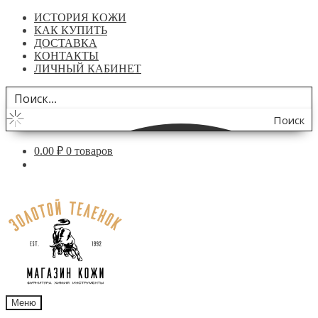
ИСТОРИЯ КОЖИ
КАК КУПИТЬ
ДОСТАВКА
КОНТАКТЫ
ЛИЧНЫЙ КАБИНЕТ
Поиск
по
0.00
₽
0 товаров
сайту
Перейти
Перейти
к
к
навигации
содержимому
Меню