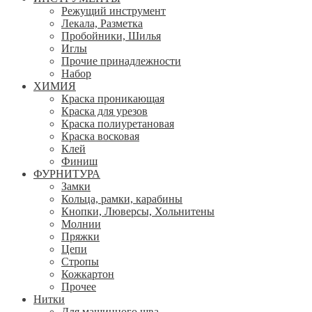
Режущий инструмент
Лекала, Разметка
Пробойники, Шилья
Иглы
Прочие принадлежности
Набор
ХИМИЯ
Краска проникающая
Краска для урезов
Краска полиуретановая
Краска восковая
Клей
Финиш
ФУРНИТУРА
Замки
Кольца, рамки, карабины
Кнопки, Люверсы, Хольнитены
Молнии
Пряжки
Цепи
Стропы
Кожкартон
Прочее
Нитки
Для машинного шва