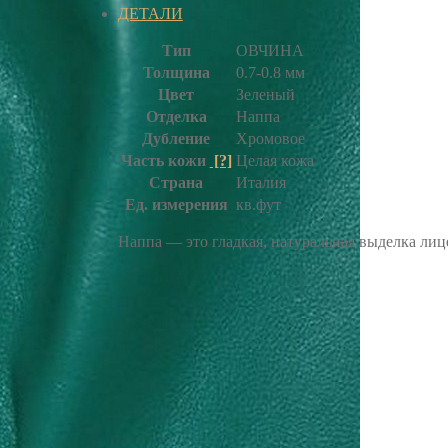
ДЕТАЛИ
Тип
ОВЧИНА
Толщина
0.7-0.8 мм
Цвет
Зеленый
Отделка
Наппа
Дубление
Хромовое
Часть кожи
[?]
Целая кожа
Страна
Италия
Ед. измерения
кв.фут
Наппа — это гладкая, натуральная выделка ли