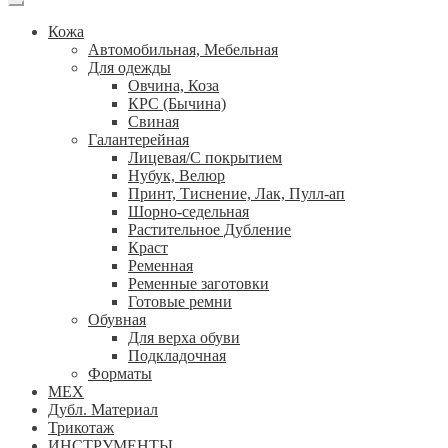
Кожа
Автомобильная, Мебельная
Для одежды
Овчина, Коза
КРС (Бычина)
Свиная
Галантерейная
Лицевая/С покрытием
Нубук, Велюр
Принт, Тиснение, Лак, Пулл-ап
Шорно-седельная
Растительное Дубление
Краст
Ременная
Ременные заготовки
Готовые ремни
Обувная
Для верха обуви
Подкладочная
Форматы
МЕХ
Дубл. Материал
Трикотаж
ИНСТРУМЕНТЫ