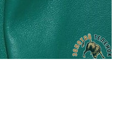
АППРЕТУРА ДЛЯ КОЖИ
APPRETTO MILD
Артикул: 818
Тип: ГЛЯНЦЕВАЯ
Объем: 1 литр
Материал / Состав: Вода, воски, самопо
Цвет: Нейтральный
Бренд: "KENDA FARBEN"
Страна: Италия
/ бут.
2100.00
₽