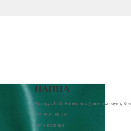
НАППА
Артикул:
6735
Категории: Для верха обуви, Ко
/ кв.фут
157.25
₽
Нет в наличии