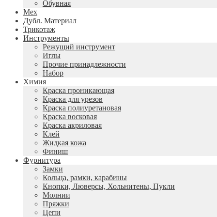
Обувная
Мех
Дубл. Материал
Трикотаж
Инструменты
Режущий инструмент
Иглы
Прочие принадлежности
Набор
Химия
Краска проникающая
Краска для урезов
Краска полиуретановая
Краска восковая
Краска акриловая
Клей
Жидкая кожа
Финиш
Фурнитура
Замки
Кольца, рамки, карабины
Кнопки, Люверсы, Хольнитены, Пукли
Молнии
Пряжки
Цепи