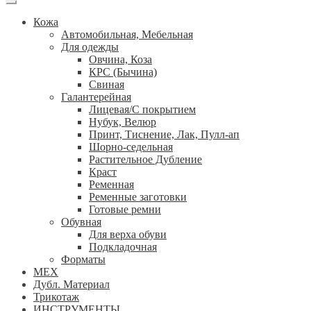
Кожа
Автомобильная, Мебельная
Для одежды
Овчина, Коза
КРС (Бычина)
Свиная
Галантерейная
Лицевая/С покрытием
Нубук, Велюр
Принт, Тиснение, Лак, Пулл-ап
Шорно-седельная
Растительное Дубление
Краст
Ременная
Ременные заготовки
Готовые ремни
Обувная
Для верха обуви
Подкладочная
Форматы
МЕХ
Дубл. Материал
Трикотаж
ИНСТРУМЕНТЫ