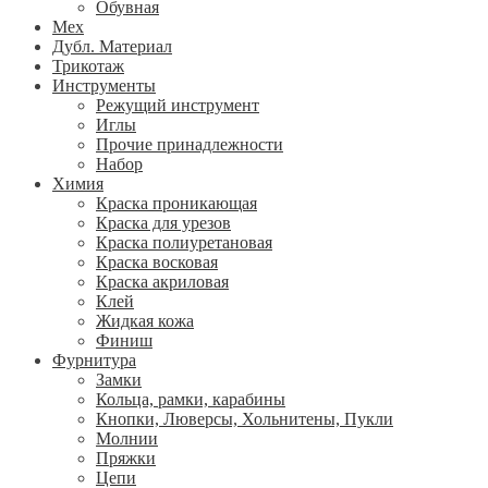
Обувная
Мех
Дубл. Материал
Трикотаж
Инструменты
Режущий инструмент
Иглы
Прочие принадлежности
Набор
Химия
Краска проникающая
Краска для урезов
Краска полиуретановая
Краска восковая
Краска акриловая
Клей
Жидкая кожа
Финиш
Фурнитура
Замки
Кольца, рамки, карабины
Кнопки, Люверсы, Хольнитены, Пукли
Молнии
Пряжки
Цепи