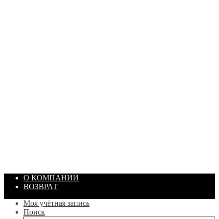
ПАСТА ГОИ
Артикул: 1869
Объем: 40 гр
Цвет: Зеленый
/ шт.
200.00
₽
В корзину
О КОМПАНИИ
ВОЗВРАТ
Моя учётная запись
Поиск