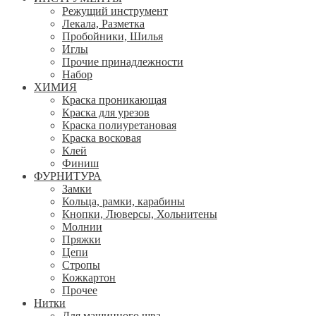
Режущий инструмент
Лекала, Разметка
Пробойники, Шилья
Иглы
Прочие принадлежности
Набор
ХИМИЯ
Краска проникающая
Краска для урезов
Краска полиуретановая
Краска восковая
Клей
Финиш
ФУРНИТУРА
Замки
Кольца, рамки, карабины
Кнопки, Люверсы, Хольнитены
Молнии
Пряжки
Цепи
Стропы
Кожкартон
Прочее
Нитки
Для машинного шва