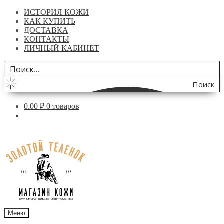
ИСТОРИЯ КОЖИ
КАК КУПИТЬ
ДОСТАВКА
КОНТАКТЫ
ЛИЧНЫЙ КАБИНЕТ
Поиск
по
0.00
₽
0 товаров
сайту
Перейти
Перейти
к
к
навигации
содержимому
Меню