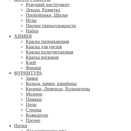
Режущий инструмент
Лекала, Разметка
Пробойники, Шилья
Иглы
Прочие принадлежности
Набор
ХИМИЯ
Краска проникающая
Краска для урезов
Краска полиуретановая
Краска восковая
Клей
Финиш
ФУРНИТУРА
Замки
Кольца, рамки, карабины
Кнопки, Люверсы, Хольнитены
Молнии
Пряжки
Цепи
Стропы
Кожкартон
Прочее
Нитки
Для машинного шва