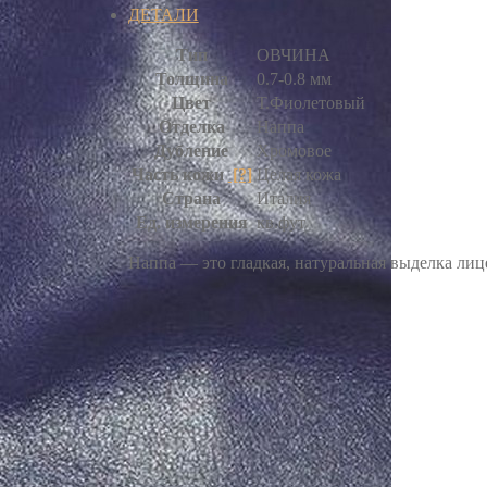
ДЕТАЛИ
Тип
ОВЧИНА
Толщина
0.7-0.8 мм
Цвет
Т.Фиолетовый
Отделка
Наппа
Дубление
Хромовое
Часть кожи
[?]
Целая кожа
Страна
Италия
Ед. измерения
кв.фут
Наппа — это гладкая, натуральная выделка ли