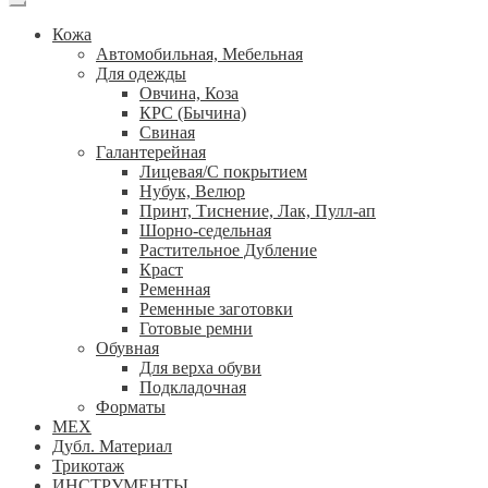
Кожа
Автомобильная, Мебельная
Для одежды
Овчина, Коза
КРС (Бычина)
Свиная
Галантерейная
Лицевая/С покрытием
Нубук, Велюр
Принт, Тиснение, Лак, Пулл-ап
Шорно-седельная
Растительное Дубление
Краст
Ременная
Ременные заготовки
Готовые ремни
Обувная
Для верха обуви
Подкладочная
Форматы
МЕХ
Дубл. Материал
Трикотаж
ИНСТРУМЕНТЫ