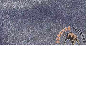
АППРЕТУРА ДЛЯ КОЖИ
APPRETTO MILD
Артикул: 645
Тип: ГЛЯНЦЕВАЯ
Объем: 100 мл
Материал / Состав: Вода, воски, самопо
Цвет: Коричневый
Бренд: "KENDA FARBEN"
Страна: Италия
/ бут.
300.00
₽