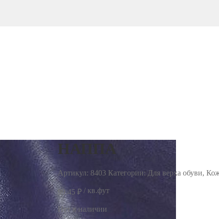
НАППА
Артикул:
8403
Категории: Для верха обуви, Ко
/ кв.фут
99.45
₽
Нет в наличии