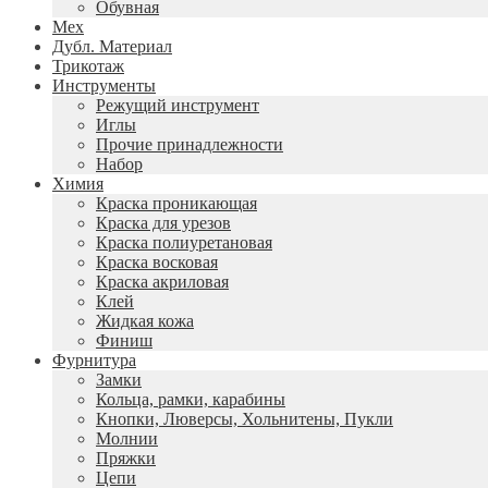
Обувная
Мех
Дубл. Материал
Трикотаж
Инструменты
Режущий инструмент
Иглы
Прочие принадлежности
Набор
Химия
Краска проникающая
Краска для урезов
Краска полиуретановая
Краска восковая
Краска акриловая
Клей
Жидкая кожа
Финиш
Фурнитура
Замки
Кольца, рамки, карабины
Кнопки, Люверсы, Хольнитены, Пукли
Молнии
Пряжки
Цепи