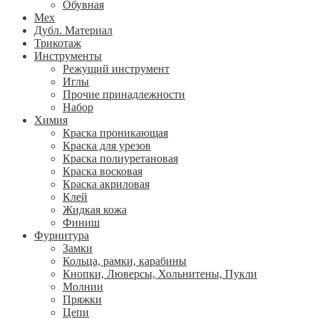
Обувная
Мех
Дубл. Материал
Трикотаж
Инструменты
Режущий инструмент
Иглы
Прочие принадлежности
Набор
Химия
Краска проникающая
Краска для урезов
Краска полиуретановая
Краска восковая
Краска акриловая
Клей
Жидкая кожа
Финиш
Фурнитура
Замки
Кольца, рамки, карабины
Кнопки, Люверсы, Хольнитены, Пукли
Молнии
Пряжки
Цепи