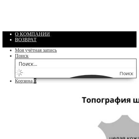
Объем: 40 гр
Цвет: Зеленый
/ шт.
200.00
₽
В корзину
О КОМПАНИИ
ВОЗВРАТ
Моя учётная запись
Поиск
Поиск
Корзина
0
по
сайту