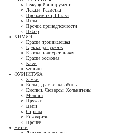
Режущий инструмент
Лекала, Разметка
Пробойники, Шилья
Иглы
Прочие принадлежности
Набор
ХИМИЯ
Краска проникающая
Краска для урезов
Краска полиуретановая
Краска восковая
Клей
Финиш
ФУРНИТУРА
Замки
Кольца, рамки, карабины
Кнопки, Люверсы, Хольнитены
Молнии
Пряжки
Цепи
Стропы
Кожкартон
Прочее
Нитки
Для машинного шва