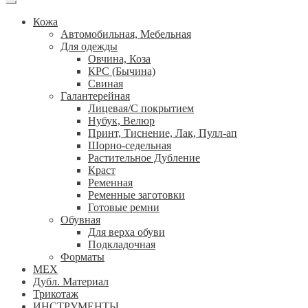
Кожа
Автомобильная, Мебельная
Для одежды
Овчина, Коза
КРС (Бычина)
Свиная
Галантерейная
Лицевая/С покрытием
Нубук, Велюр
Принт, Тиснение, Лак, Пулл-ап
Шорно-седельная
Растительное Дубление
Краст
Ременная
Ременные заготовки
Готовые ремни
Обувная
Для верха обуви
Подкладочная
Форматы
МЕХ
Дубл. Материал
Трикотаж
ИНСТРУМЕНТЫ