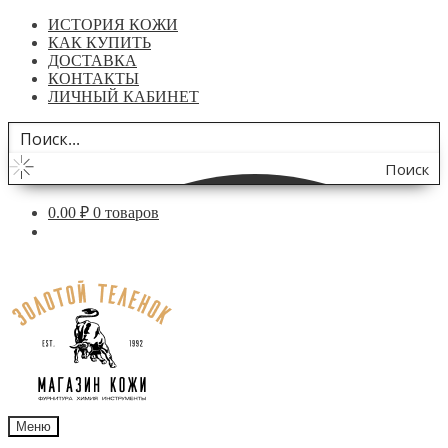
ИСТОРИЯ КОЖИ
КАК КУПИТЬ
ДОСТАВКА
КОНТАКТЫ
ЛИЧНЫЙ КАБИНЕТ
Поиск
по
0.00
₽
0 товаров
сайту
Перейти
Перейти
к
к
навигации
содержимому
Меню