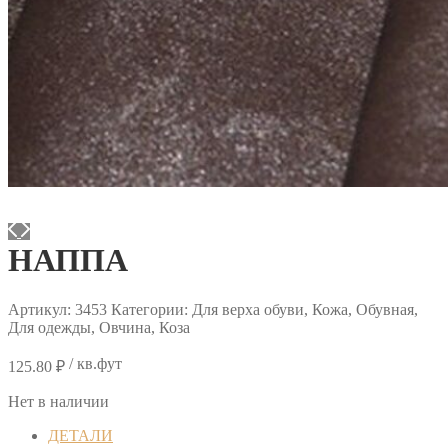
НАППА
Артикул:
3453
Категории: Для верха обуви, Кожа, Обувная,
Для одежды, Овчина, Коза
/ кв.фут
125.80
₽
Нет в наличии
ДЕТАЛИ